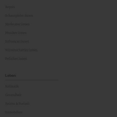
Royals
Schauspieler:innen
Moderator:innen
Musiker:innen
Influencer:innen
Wissenschaftler:innen
Politiker:innen
Leben
Kulinarik
Gesundheit
Reisen & Freizeit
Immobilien