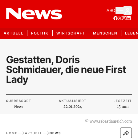
ABO
AKTUELL
POLITIK
WIRTSCHAFT
MENSCHEN
LEBE
Gestatten, Doris
Schmidauer, die neue First
Lady
SUBRESSORT
AKTUALISIERT
LESEZEIT
News
22.01.2024
15 min
©
www.sebastianreich.com
HOME
AKTUELL
NEWS