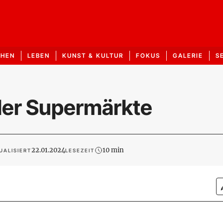
CHEN
LEBEN
KUNST & KULTUR
FOKUS
GALERIE
S
 der Supermärkte
22.01.2024
10 min
UALISIERT
LESEZEIT