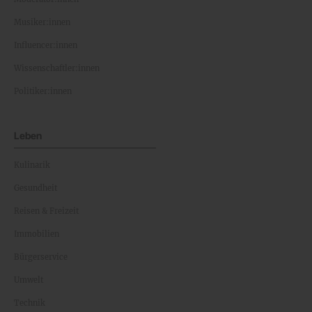
Musiker:innen
Influencer:innen
Wissenschaftler:innen
Politiker:innen
Leben
Kulinarik
Gesundheit
Reisen & Freizeit
Immobilien
Bürgerservice
Umwelt
Technik