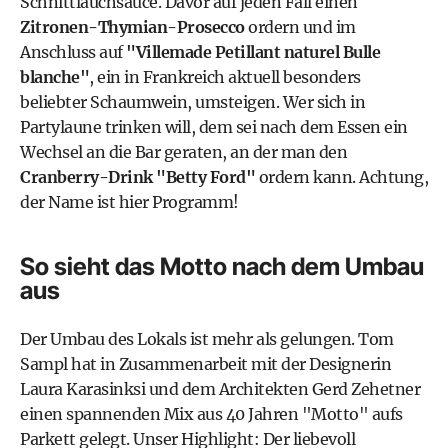
Schnittlauchsauce. Davor auf jeden Fall einen
Zitronen-Thymian-Prosecco
ordern und im
Anschluss auf
"Villemade Petillant naturel Bulle
blanche"
, ein in Frankreich aktuell besonders
beliebter Schaumwein, umsteigen. Wer sich in
Partylaune trinken will, dem sei nach dem Essen ein
Wechsel an die Bar geraten, an der man den
Cranberry-Drink "Betty Ford"
ordern kann. Achtung,
der Name ist hier Programm!
So sieht das Motto nach dem Umbau
aus
Der Umbau des Lokals ist mehr als gelungen. Tom
Sampl hat in Zusammenarbeit mit der
Designerin
Laura Karasinksi
und dem
Architekten Gerd Zehetner
einen spannenden Mix aus 40 Jahren "Motto" aufs
Parkett gelegt. Unser Highlight: Der liebevoll