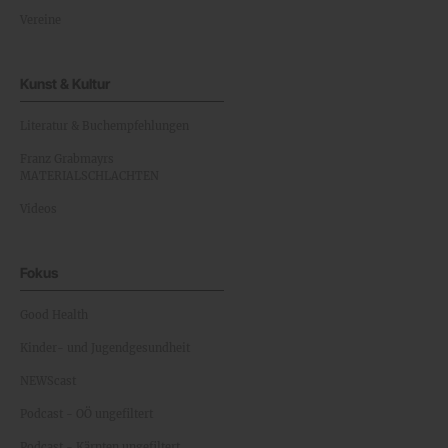
Vereine
Kunst & Kultur
Literatur & Buchempfehlungen
Franz Grabmayrs
MATERIALSCHLACHTEN
Videos
Fokus
Good Health
Kinder- und Jugendgesundheit
NEWScast
Podcast - OÖ ungefiltert
Podcast - Kärnten ungefiltert