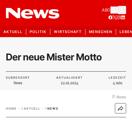
ABO
AKTUELL
POLITIK
WIRTSCHAFT
MENSCHEN
LEBE
Der neue Mister Motto
SUBRESSORT
AKTUALISIERT
LESEZEIT
News
22.01.2024
4 min
©
Motto
HOME
AKTUELL
NEWS