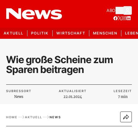
ABO
AKTUELL
POLITIK
WIRTSCHAFT
MENSCHEN
LEBE
Wie große Scheine zum
Sparen beitragen
SUBRESSORT
AKTUALISIERT
LESEZEIT
News
22.01.2024
7 min
HOME
AKTUELL
NEWS