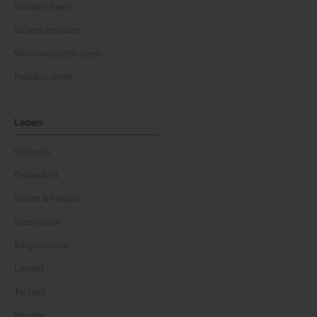
Musiker:innen
Influencer:innen
Wissenschaftler:innen
Politiker:innen
Leben
Kulinarik
Gesundheit
Reisen & Freizeit
Immobilien
Bürgerservice
Umwelt
Technik
Vereine