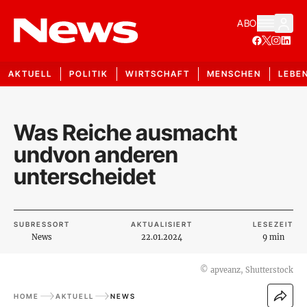
ABO
AKTUELL
POLITIK
WIRTSCHAFT
MENSCHEN
LEBE
Was Reiche ausmacht
undvon anderen
unterscheidet
SUBRESSORT
AKTUALISIERT
LESEZEIT
News
22.01.2024
9 min
©
apveanz, Shutterstock
HOME
AKTUELL
NEWS