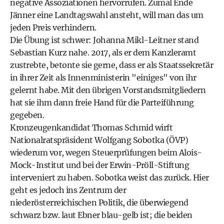
negative Assoziationen hervorrufen. Zumal Ende
Jänner eine Landtagswahl ansteht, will man das um
jeden Preis verhindern.
Die Übung ist schwer: Johanna Mikl-Leitner stand
Sebastian Kurz
nahe. 2017, als er dem Kanzleramt
zustrebte, betonte sie gerne, dass er als Staatssekretär
in ihrer Zeit als Innenministerin "einiges" von ihr
gelernt habe. Mit den übrigen Vorstandsmitgliedern
hat sie ihm dann freie Hand für die Parteiführung
gegeben.
Kronzeugenkandidat
Thomas Schmid
wirft
Nationalratspräsident Wolfgang Sobotka (ÖVP)
wiederum vor, wegen Steuerprüfungen beim Alois-
Mock-Institut und bei der Erwin-Pröll-Stiftung
interveniert zu haben. Sobotka weist das zurück. Hier
geht es jedoch ins Zentrum der
niederösterreichischen Politik, die überwiegend
schwarz bzw. laut Ebner blau-gelb ist; die beiden