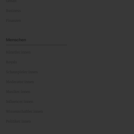
Gehalt
Business
Finanzen
Menschen
Künstler:innen
Royals
Schauspieler:innen
Moderator:innen
Musiker:innen
Influencer:innen
Wissenschaftler:innen
Politiker:innen