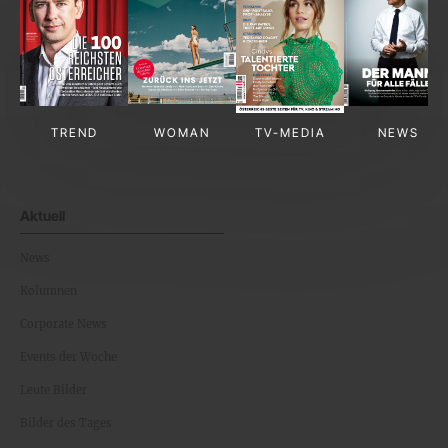
TREND
WOMAN
TV-MEDIA
NEWS
Aktuell
News
Kolumnen
Corporate News
Events der Woche
Leute Bilder
Bilder des Tages