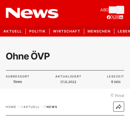
ABO
AKTUELL
POLITIK
WIRTSCHAFT
MENSCHEN
LEBE
Ohne ÖVP
SUBRESSORT
AKTUALISIERT
LESEZEIT
News
17.11.2022
8 min
©
Privat
HOME
AKTUELL
NEWS