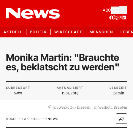
ABO
AKTUELL
POLITIK
WIRTSCHAFT
MENSCHEN
LEBE
Monika Martin: "Brauchte
es, beklatscht zu werden"
SUBRESSORT
AKTUALISIERT
LESEZEIT
News
11.04.2019
23 min
©
Jan Weskott<> Dresden, Jan Weskott, Dresden
HOME
AKTUELL
NEWS