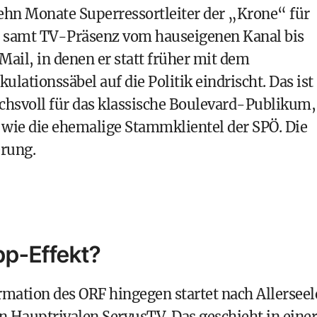
zehn Monate Superressortleiter der „Krone“ für
– samt TV-Präsenz vom hauseigenen Kanal bis
ail, in denen er statt früher mit dem
lationssäbel auf die Politik eindrischt. Das ist
hsvoll für das klassische Boulevard-Publikum,
n wie die ehemalige Stammklientel der SPÖ. Die
erung.
p-Effekt?
mation des ORF hingegen startet nach Allerseel
n Hauptrivalen ServusTV. Das geschieht in einer