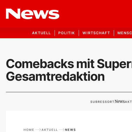
AKTUELL
POLITIK
WIRTSCHAFT
MENS
Comebacks mit Super
Gesamtredaktion
News
SUBRESSORT
AKT
HOME
AKTUELL
NEWS