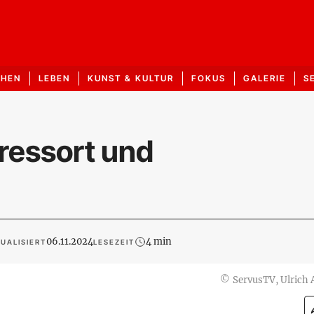
CHEN
LEBEN
KUNST & KULTUR
FOKUS
GALERIE
S
ressort und
06.11.2024
4 min
UALISIERT
LESEZEIT
©
ServusTV, Ulrich 