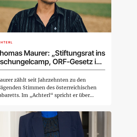
CHTERL
homas Maurer: „Stiftungsrat ins
schungelcamp, ORF-Gesetz in
en Alltag"
aurer zählt seit Jahrzehnten zu den
rägenden Stimmen des österreichischen
baretts. Im „Achterl“ spricht er über
umor, Medi...