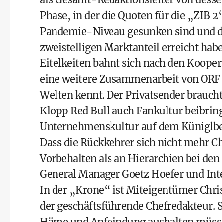
Phase, in der die Quoten für die „ZIB 
Pandemie-Niveau gesunken sind und di
zweistelligen Marktanteil erreicht hab
Eitelkeiten bahnt sich nach den Kooper
eine weitere Zusammenarbeit von ORF un
Welten kennt. Der Privatsender brauc
Klopp Red Bull auch Fankultur beibring
Unternehmenskultur auf dem Küniglbe
Dass die Rückkehrer sich nicht mehr C
Vorbehalten als an Hierarchien bei de
General Manager Goetz Hoefer und Inte
In der „Krone“ ist Miteigentümer Chr
der geschäftsführende Chefredakteur. 
Häme und Anfeindung aushalten müssen