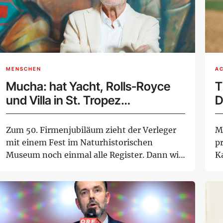
MENSCHEN
A
Mucha: hat Yacht, Rolls-Royce
T
und Villa in St. Tropez
D
weggegeben und ist erleichtert
d
Zum 50. Firmenjubiläum zieht der Verleger
M
mit einem Fest im Naturhistorischen
p
Museum noch einmal alle Register. Dann will
Ka
der e...
H