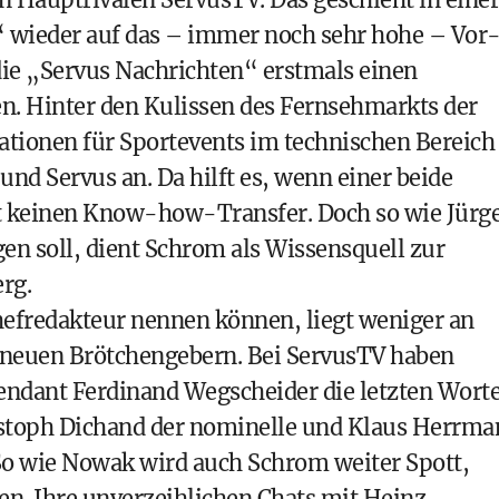
2“ wieder auf das – immer noch sehr hohe – Vor
e „Servus Nachrichten“ erstmals einen
en. Hinter den Kulissen des Fernsehmarkts der
ationen für Sportevents im technischen Bereich
d Servus an. Da hilft es, wenn einer beide
ht keinen Know-how-Transfer. Doch so wie Jürg
en soll, dient Schrom als Wissensquell zur
rg.
hefredakteur nennen können, liegt weniger an
n neuen Brötchengebern. Bei ServusTV haben
ndant Ferdinand Wegscheider die letzten Worte
istoph Dichand der nominelle und Klaus Herrm
So wie Nowak wird auch Schrom weiter Spott,
. Ihre unverzeihlichen Chats mit Heinz-