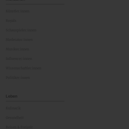
Künstler:innen
Royals
Schauspieler:innen
Moderator:innen
Musiker:innen
Influencer:innen
Wissenschaftler:innen
Politiker:innen
Leben
Kulinarik
Gesundheit
Reisen & Freizeit