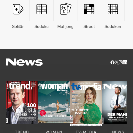
Solitär
Sudoku
Mahjong
Street
Sudoken
B
S
TREND
WOMAN
TV-MEDIA
NEWS