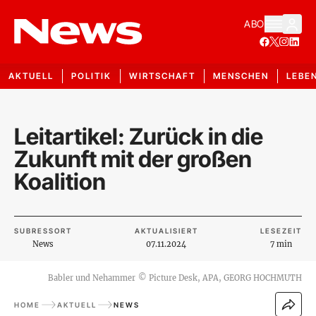
ABO
AKTUELL
POLITIK
WIRTSCHAFT
MENSCHEN
LEBE
Leitartikel: Zurück in die
Zukunft mit der großen
Koalition
SUBRESSORT
AKTUALISIERT
LESEZEIT
News
07.11.2024
7 min
Babler und Nehammer
©
Picture Desk, APA, GEORG HOCHMUTH
HOME
AKTUELL
NEWS