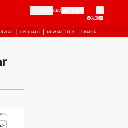
Suche
ABO
MENÜ
ERVICE
SPECIALS
NEWSLETTER
EPAPER
ar
fman