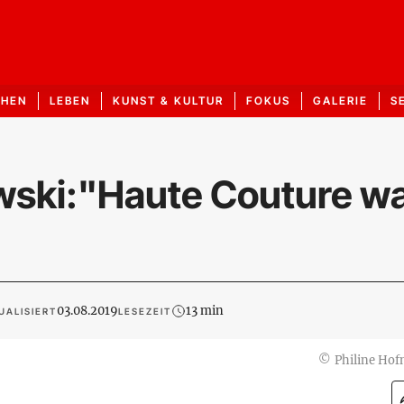
CHEN
LEBEN
KUNST & KULTUR
FOKUS
GALERIE
S
ewski:"Haute Couture w
03.08.2019
13 min
UALISIERT
LESEZEIT
©
Philine Ho