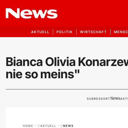
AKTUELL
POLITIK
WIRTSCHAFT
MENS
Bianca Olivia Konarz
nie so meins"
News
SUBRESSORT
AKT
HOME
AKTUELL
NEWS