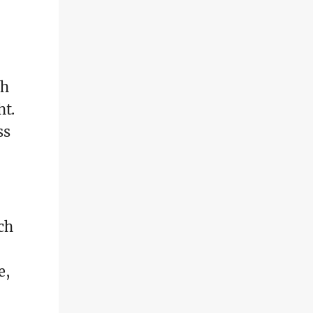
ch
ht.
ss
ch
e,