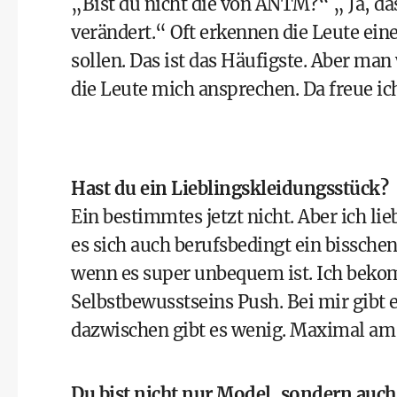
„Bist du nicht die von ANTM?“ „ Ja, da
verändert.“ Oft erkennen die Leute ein
sollen. Das ist das Häufigste. Aber man
die Leute mich ansprechen. Da freue i
Hast du ein Lieblingskleidungsstück?
Ein bestimmtes jetzt nicht. Aber ich lie
es sich auch berufsbedingt ein bisschen
wenn es super unbequem ist. Ich bek
Selbstbewusstseins Push. Bei mir gibt
dazwischen gibt es wenig. Maximal am S
Du bist nicht nur Model, sondern auc