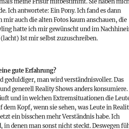
amals meine Frisur mitbestimmt. Sie haben mic
e. Ich antwortete: Ein Pony. Ich fand es dann
nn mir auch die alten Fotos kaum anschauen, die
tyling hatte ich mir gewünscht und im Nachhinei
(lacht) Ist mir selbst zuzuschreiben.
eine gute Erfahrung?
rd geduldiger, man wird verständnisvoller. Das
 und generell Reality Shows anders konsumiere.
läuft und in welchen Extremsituationen die Leut
auf dem Kopf, wenn sie sehen, was Leute in Reali
jetzt ein bisschen mehr Verständnis habe. Ich
d, in denen man sonst nicht steckt. Deswegen fü