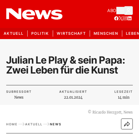
ABO
AKTUELL
POLITIK
WIRTSCHAFT
MENSCHEN
LEBE
Julian Le Play & sein Papa:
Zwei Leben für die Kunst
SUBRESSORT
AKTUALISIERT
LESEZEIT
News
22.01.2024
14 min
©
Ricardo Herrgott, News
HOME
AKTUELL
NEWS