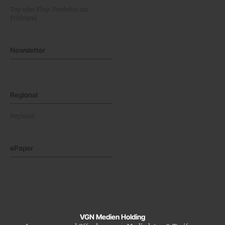
Top oder Flop: Produkte am
Prüfstand
Newsletter
Regional
Regional
ePaper
VGN Medien Holding