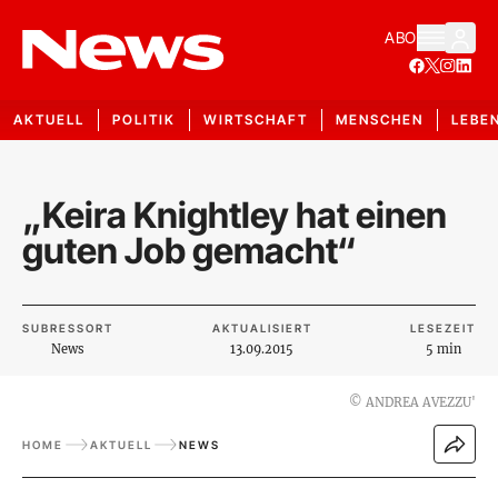
ABO
AKTUELL
POLITIK
WIRTSCHAFT
MENSCHEN
LEBE
„Keira Knightley hat einen
guten Job gemacht“
SUBRESSORT
AKTUALISIERT
LESEZEIT
News
13.09.2015
5 min
©
ANDREA AVEZZU'
HOME
AKTUELL
NEWS