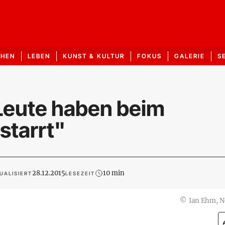
CHEN
LEBEN
KUNST & KULTUR
FOKUS
GALERIE
S
Leute haben beim
starrt"
28.12.2015
10 min
UALISIERT
LESEZEIT
©
Ian Ehm, 