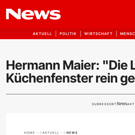
AKTUELL
POLITIK
WIRTSCHAFT
MENS
Hermann Maier: "Die 
Küchenfenster rein ge
News
SUBRESSORT
AKT
HOME
AKTUELL
NEWS