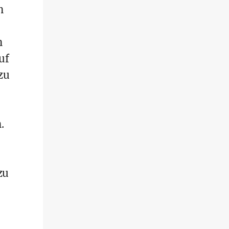
n
n
uf
zu
.
zu