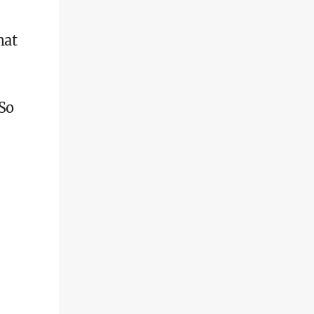
mat
 So