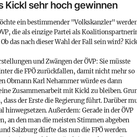
s Kickl sehr hoch gewinnen
öchte ein bestimmender "Volkskanzler" werden
ÖVP
, die als einzige Partei als Koalitionspartneri
Ob das nach dieser Wahl der Fall sein wird? Kick
Vorstellungen und Zwängen der ÖVP: Sie müsste
nter die FPÖ zurückfallen, damit nicht mehr so
ihren Obmann
Karl Nehammer
würde es dann
 eine Zusammenarbeit mit Kickl zu bleiben. Gru
 dass der Erste die
Regierung
führt. Darüber m
mal hinwegsetzen. Außerdem: Gerade in der ÖVP
ren, an den man die meisten Stimmen abgeben
und Salzburg dürfte das nun die FPÖ werden.