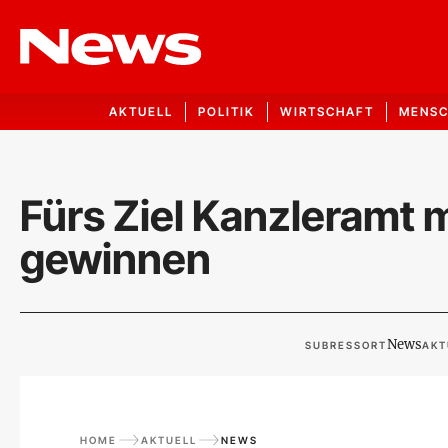
AKTUELL
POLITIK
WIRTSCHAFT
MENS
Fürs Ziel Kanzleramt 
gewinnen
News
SUBRESSORT
AKT
HOME
AKTUELL
NEWS