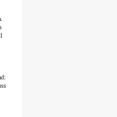
.
n
l
nd:
uss