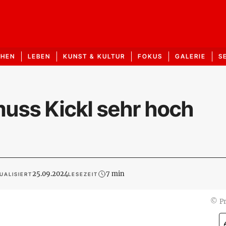
CHEN
LEBEN
KUNST & KULTUR
FOKUS
GALERIE
S
muss Kickl sehr hoch
25.09.2024
7 min
UALISIERT
LESEZEIT
©
Pr