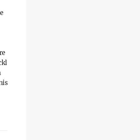
e
re
ckl
h
nis