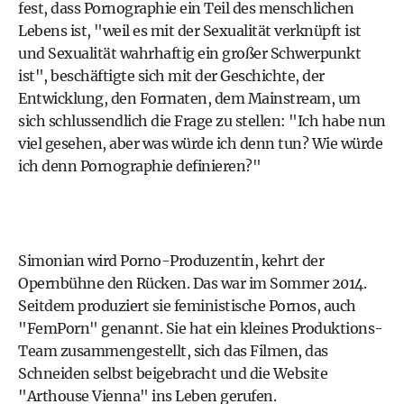
fest, dass Pornographie ein Teil des menschlichen
Lebens ist, "weil es mit der Sexualität verknüpft ist
und Sexualität wahrhaftig ein großer Schwerpunkt
ist", beschäftigte sich mit der Geschichte, der
Entwicklung, den Formaten, dem Mainstream, um
sich schlussendlich die Frage zu stellen: "Ich habe nun
viel gesehen, aber was würde ich denn tun? Wie würde
ich denn Pornographie definieren?"
Simonian wird Porno-Produzentin, kehrt der
Opernbühne den Rücken. Das war im Sommer 2014.
Seitdem produziert sie feministische Pornos, auch
"FemPorn" genannt. Sie hat ein kleines Produktions-
Team zusammengestellt, sich das Filmen, das
Schneiden selbst beigebracht und die Website
"Arthouse Vienna" ins Leben gerufen.