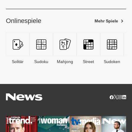
Onlinespiele
Mehr Spiele
Solitär
Sudoku
Mahjong
Street
Sudoken
B
S