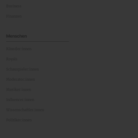
Business
Finanzen
Menschen
Künstler:innen
Royals
Schauspieler:innen
Moderator:innen
Musiker:innen
Influencer:innen
Wissenschaftler:innen
Politiker:innen