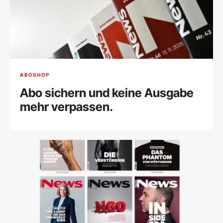
ABOSHOP
Abo sichern und keine Ausgabe
mehr verpassen.