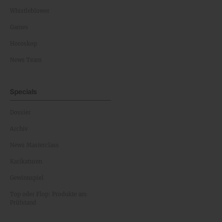
Whistleblower
Games
Horoskop
News Team
Specials
Dossier
Archiv
News Masterclass
Karikaturen
Gewinnspiel
Top oder Flop: Produkte am
Prüfstand