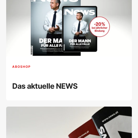
ABOSHOP
Das aktuelle NEWS