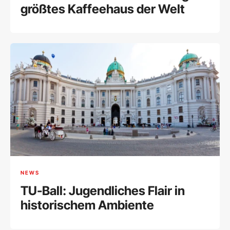
größtes Kaffeehaus der Welt
NEWS
TU-Ball: Jugendliches Flair in
historischem Ambiente