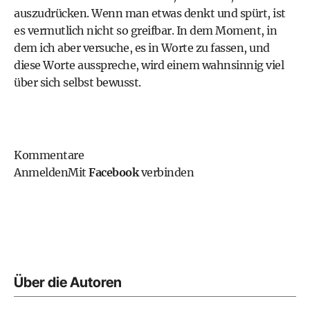
auszudrücken. Wenn man etwas denkt und spürt, ist
es vermutlich nicht so greifbar. In dem Moment, in
dem ich aber versuche, es in Worte zu fassen, und
diese Worte ausspreche, wird einem wahnsinnig viel
über sich selbst bewusst.
Kommentare
Anmelden
Mit
Facebook
verbinden
Über die Autoren