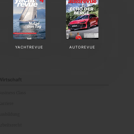
YACHTREVUE
AUTOREVUE
Wirtschaft
Business Class
arriere
Ausbildung
rbeitsrecht