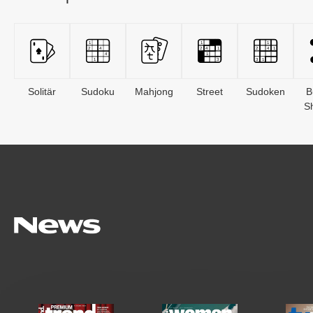
Solitär
Sudoku
Mahjong
Street
Sudoken
B
S