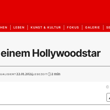
CHEN
LEBEN
KUNST & KULTUR
FOKUS
GALERIE
S
it einem Hollywoodstar
22.01.2024
2 min
UALISIERT
LESEZEIT
©