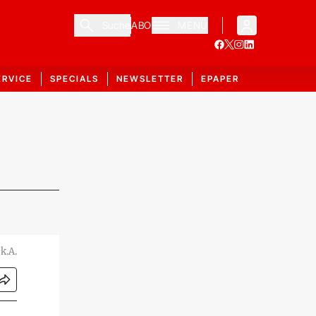
Suche
ABO
MENÜ
ERVICE
SPECIALS
NEWSLETTER
EPAPER
k.A.