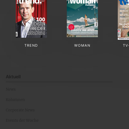
TREND
WOMAN
TV
Aktuell
News
Kolumnen
Corporate News
Events der Woche