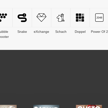
ubble
Snake
eXchange
Schach
Doppel
Power Of 2
hooter