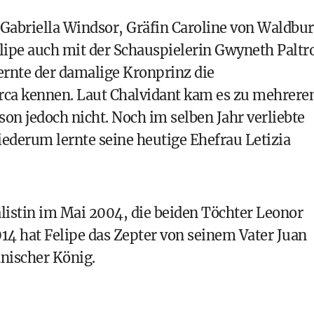
Gabriella Windsor, Gräfin Caroline von Waldbu
elipe auch mit der Schauspielerin Gwyneth Palt
rnte der damalige Kronprinz die
orca kennen. Laut Chalvidant kam es zu mehrere
ison jedoch nicht. Noch im selben Jahr verliebte
iederum lernte seine heutige Ehefrau Letizia
alistin im Mai 2004, die beiden Töchter Leonor
014 hat
Felipe das Zepter von seinem Vater Juan
anischer König.