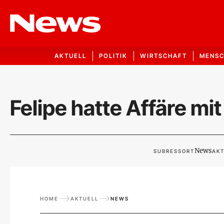
AKTUELL
POLITIK
WIRTSCHAFT
MENS
Felipe hatte Affäre m
News
SUBRESSORT
AKT
HOME
AKTUELL
NEWS