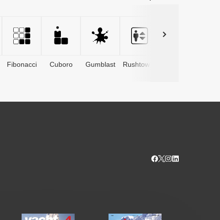
Fibonacci
Cuboro
Gumblast
Rushtower
Advents­
kalender