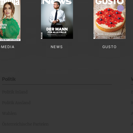
-MEDIA
NEWS
GUSTO
Politik
Politik Inland
Politik Ausland
K
Wahlen
Österreichische Parteien
A