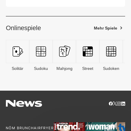
Onlinespiele
Mehr Spiele
Solitär
Sudoku
Mahjong
Street
Sudoken
B
S
NÖM BRUNCH
AIRFRYER