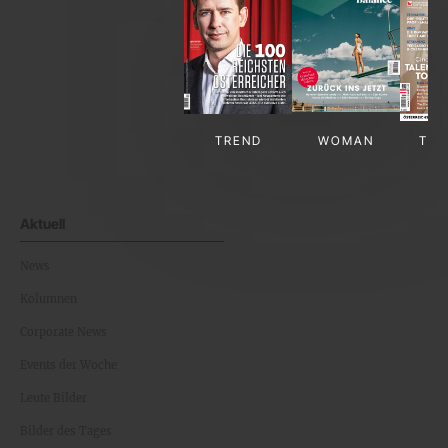
TREND
WOMAN
TV-
Aktuell
News
Kolumnen
Corporate News
Events der Woche
Leute Bilder
Bilder des Tages