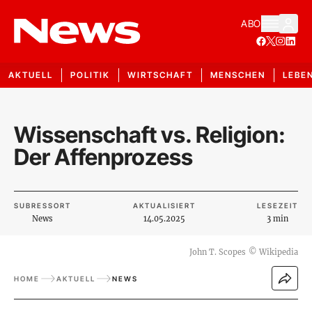
ABO
AKTUELL
POLITIK
WIRTSCHAFT
MENSCHEN
LEBE
Wissenschaft vs. Religion:
Der Affenprozess
SUBRESSORT
AKTUALISIERT
LESEZEIT
News
14.05.2025
3 min
John T. Scopes
©
Wikipedia
HOME
AKTUELL
NEWS