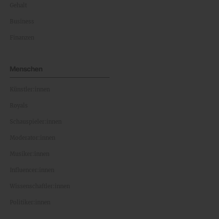
Gehalt
Business
Finanzen
Menschen
Künstler:innen
Royals
Schauspieler:innen
Moderator:innen
Musiker:innen
Influencer:innen
Wissenschaftler:innen
Politiker:innen