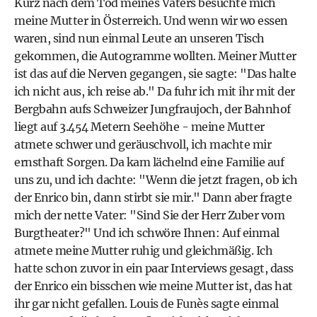
Kurz nach dem Tod meines Vaters besuchte mich
meine Mutter in Österreich. Und wenn wir wo essen
waren, sind nun einmal Leute an unseren Tisch
gekommen, die Autogramme wollten. Meiner Mutter
ist das auf die Nerven gegangen, sie sagte: "Das halte
ich nicht aus, ich reise ab." Da fuhr ich mit ihr mit der
Bergbahn aufs Schweizer Jungfraujoch, der Bahnhof
liegt auf 3.454 Metern Seehöhe - meine Mutter
atmete schwer und geräuschvoll, ich machte mir
ernsthaft Sorgen. Da kam lächelnd eine Familie auf
uns zu, und ich dachte: "Wenn die jetzt fragen, ob ich
der Enrico bin, dann stirbt sie mir." Dann aber fragte
mich der nette Vater: "Sind Sie der Herr Zuber vom
Burgtheater?" Und ich schwöre Ihnen: Auf einmal
atmete meine Mutter ruhig und gleichmäßig. Ich
hatte schon zuvor in ein paar Interviews gesagt, dass
der Enrico ein bisschen wie meine Mutter ist, das hat
ihr gar nicht gefallen. Louis de Funès sagte einmal