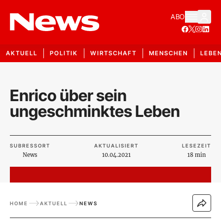
ABO
AKTUELL
POLITIK
WIRTSCHAFT
MENSCHEN
LEBE
Enrico über sein
ungeschminktes Leben
SUBRESSORT
AKTUALISIERT
LESEZEIT
News
10.04.2021
18 min
HOME
AKTUELL
NEWS