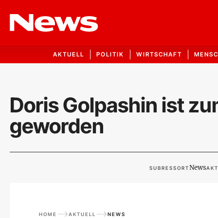
AKTUELL
POLITIK
WIRTSCHAFT
MENS
Doris Golpashin ist 
geworden
News
SUBRESSORT
AKT
HOME
AKTUELL
NEWS