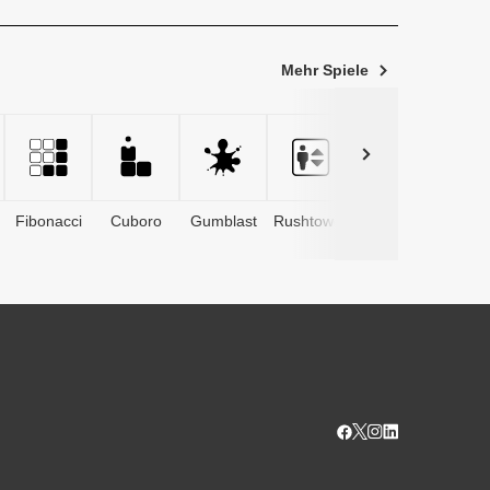
Mehr Spiele
Fibonacci
Cuboro
Gumblast
Rushtower
Advents­
kalender