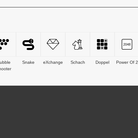
ubble
Snake
eXchange
Schach
Doppel
Power Of 2
hooter