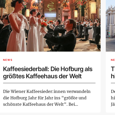
NEWS
N
Kaffeesiederball: Die Hofburg als
T
größtes Kaffeehaus der Welt
h
Die Wiener Kaffeesieder:innen verwandeln
De
die Hofburg Jahr für Jahr ins "größte und
h
schönste Kaffeehaus der Welt". Bei...
J
Wa