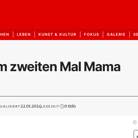
CHEN
LEBEN
KUNST & KULTUR
FOKUS
GALERIE
S
zum zweiten Mal Mama
22.01.2024
0 min
UALISIERT
LESEZEIT
©