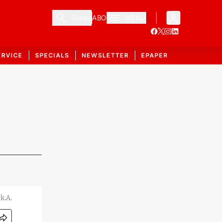
Suche
ABO
MENÜ
ERVICE
SPECIALS
NEWSLETTER
EPAPER
k.A.