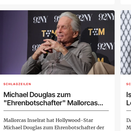
von e...
Ja
SCHLAGZEILEN
SC
Michael Douglas zum
I
"Ehrenbotschafter" Mallorcas
L
ernannt
Mallorcas Inselrat hat Hollywood-Star
D
Michael Douglas zum Ehrenbotschafter der
M