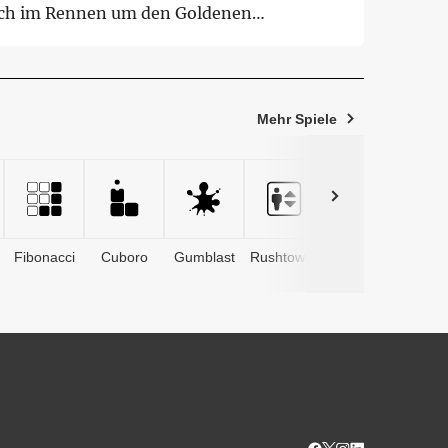
ich im Rennen um den Goldenen
oparden. Bis 15. Augus...
Mehr Spiele
Fibonacci
Cuboro
Gumblast
Rushtower
Advents­
kalender