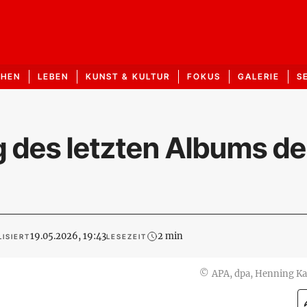
CHEN
LEBEN
KUNST & KULTUR
FOKUS
GALERIE
S
 des letzten Albums de
19.05.2026, 19:43
2 min
ISIERT
LESEZEIT
©
APA, dpa, Henning Ka