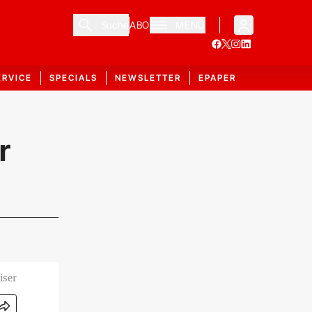
Suche
ABO
MENÜ
ERVICE
SPECIALS
NEWSLETTER
EPAPER
r
iser