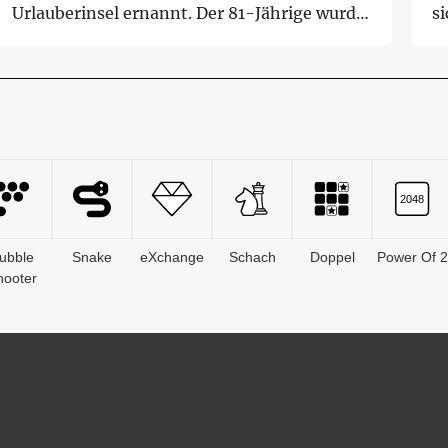
Urlauberinsel ernannt. Der 81-Jährige wurde
s
bei der...
Le
ubble
Snake
eXchange
Schach
Doppel
Power Of 2
hooter