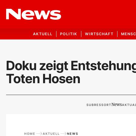
AKTUELL
POLITIK
WIRTSCHAFT
MENS
Doku zeigt Entstehung
Toten Hosen
News
SUBRESSORT
AKTUAL
HOME
AKTUELL
NEWS