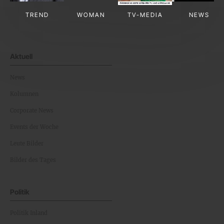
TREND
WOMAN
TV-MEDIA
NEWS
Aktuell
News
Kolumnen
Corporate News
Events der Woche
Leute Bilder
Bilder des Tages
Politik
Politik Inland