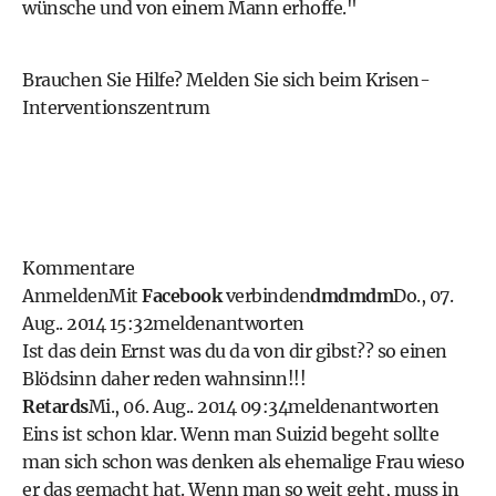
wünsche und von einem Mann erhoffe."
Brauchen Sie Hilfe? Melden Sie sich beim
Krisen-
Interventionszentrum
Kommentare
Anmelden
Mit
Facebook
verbinden
dmdmdm
Do., 07.
Aug.. 2014 15:32
melden
antworten
Ist das dein Ernst was du da von dir gibst?? so einen
Blödsinn daher reden wahnsinn!!!
Retards
Mi., 06. Aug.. 2014 09:34
melden
antworten
Eins ist schon klar. Wenn man Suizid begeht sollte
man sich schon was denken als ehemalige Frau wieso
er das gemacht hat. Wenn man so weit geht, muss in