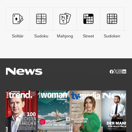
Solitär
Sudoku
Mahjong
Street
Sudoken
B
S