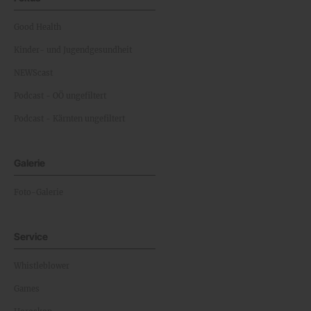
Good Health
Kinder- und Jugendgesundheit
NEWScast
Podcast - OÖ ungefiltert
Podcast - Kärnten ungefiltert
Galerie
Foto-Galerie
Service
Whistleblower
Games