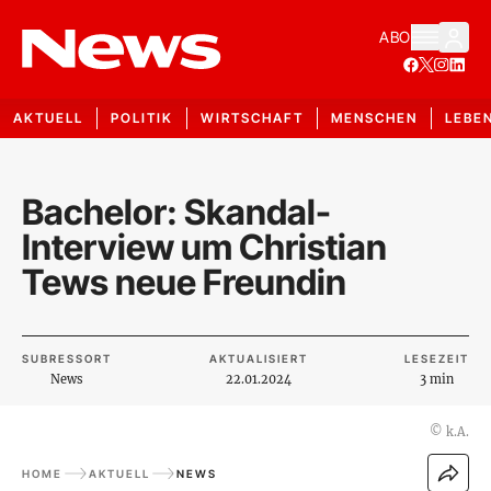
ABO
AKTUELL
POLITIK
WIRTSCHAFT
MENSCHEN
LEBE
Bachelor: Skandal-
Interview um Christian
Tews neue Freundin
SUBRESSORT
AKTUALISIERT
LESEZEIT
News
22.01.2024
3 min
©
k.A.
HOME
AKTUELL
NEWS