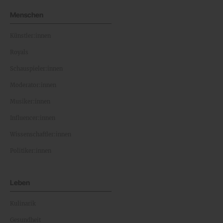
Menschen
Künstler:innen
Royals
Schauspieler:innen
Moderator:innen
Musiker:innen
Influencer:innen
Wissenschaftler:innen
Politiker:innen
Leben
Kulinarik
Gesundheit