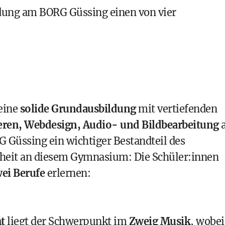
dung am BORG Güssing einen von vier
 eine
solide Grundausbildung
mit vertiefenden
eren, Webdesign, Audio- und Bildbearbeitung
a
 Güssing ein wichtiger Bestandteil des
rheit an diesem
Gymnasium
: Die Schüler:innen
ei Berufe
erlernen:
t
liegt der Schwerpunkt im
Zweig Musik
, wobei