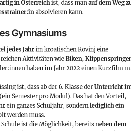
artig in Österreich
ist, dass man
auf dem Weg z
sstrainer:in
absolvieren kann.
 des Gymnasiums
gel
jedes Jahr
im kroatischen
Rovinj
eine
eichen Aktivitäten wie
Biken, Klippenspringe
üler:innen haben im Jahr 2022 einen
Kurzfilm m
ing ist, dass ab der 6. Klasse der
Unterricht i
 (ein Semester pro Modul). Das hat den Vorteil,
r ein ganzes Schuljahr, sondern
lediglich ein
lt werden muss.
 Schule ist die Möglichkeit, bereits n
eben dem