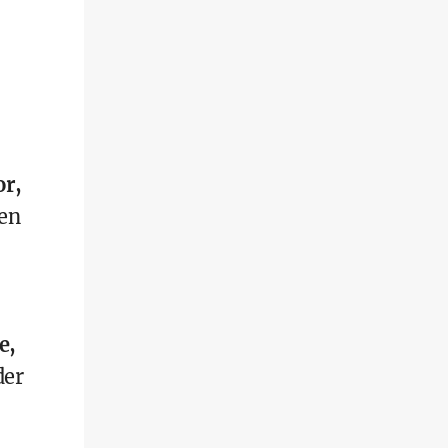
r,
hen
e,
der