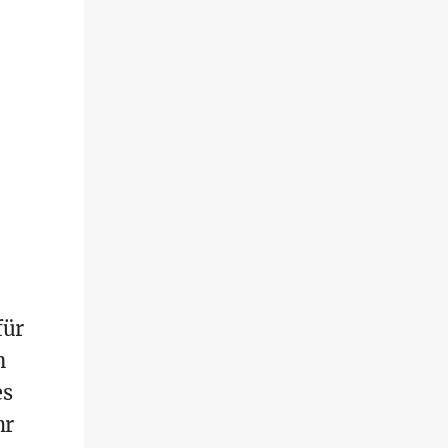
für
n
es
hr