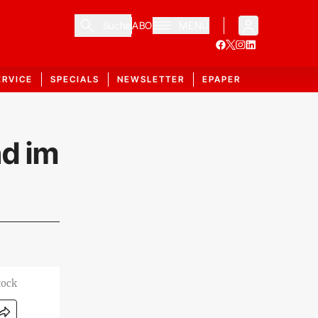
Suche
ABO
MENÜ
ERVICE
SPECIALS
NEWSLETTER
EPAPER
d im
tock