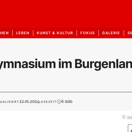
CHEN
LEBEN
KUNST & KULTUR
FOKUS
GALERIE
S
ymnasium im Burgenlan
22.01.2024
6 min
UALISIERT
LESEZEIT
©
iS