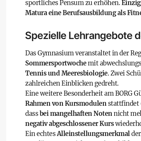
sportliches Pensum zu erhöhen.
Einzig
Matura eine Berufsausbildung als Fitne
Spezielle Lehrangebote
Das Gymnasium veranstaltet in der Re
Sommersportwoche
mit abwechslungsr
Tennis und Meeresbiologie
. Zwei Sch
zahlreichen Einblicken
gedreht.
Eine weitere Besonderheit am BORG Güss
Rahmen von Kursmodulen
stattfindet
dass
bei mangelhaften Noten
nicht meh
negativ abgeschlossener Kurs
wiederho
Ein echtes
Alleinstellungsmerkmal
der