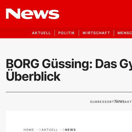
AKTUELL
POLITIK
WIRTSCHAFT
MENS
BORG Güssing: Das G
Überblick
News
SUBRESSORT
AKT
HOME
AKTUELL
NEWS