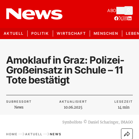
ABO
AKTUELL
POLITIK
WIRTSCHAFT
MENSCHEN
LEBE
Amoklauf in Graz: Polizei-
Großeinsatz in Schule – 11
Tote bestätigt
SUBRESSORT
AKTUALISIERT
LESEZEIT
News
10.06.2025
14 min
Symbolfoto
©
Daniel Scharinger, IMAGO
HOME
AKTUELL
NEWS