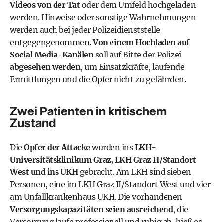
Videos von der Tat
oder dem Umfeld hochgeladen
werden. Hinweise oder sonstige Wahrnehmungen
werden auch bei jeder Polizeidienststelle
entgegengenommen.
Von einem Hochladen auf
Social Media-Kanälen
soll auf Bitte der Polizei
abgesehen werden
, um Einsatzkräfte, laufende
Ermittlungen und die Opfer nicht zu gefährden.
Zwei Patienten in kritischem
Zustand
Die
Opfer der Attacke
wurden ins
LKH-
Universitätsklinikum Graz, LKH Graz II/Standort
West und ins UKH
gebracht. Am LKH sind sieben
Personen, eine im LKH Graz II/Standort West und vier
am Unfallkrankenhaus UKH. Die vorhandenen
Versorgungskapazitäten seien ausreichend
, die
Versorgung laufe professionell und ruhig ab, hieß es