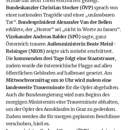
Schule mit zehn Toten erschüttert gezeigt.
Bundeskanzler Christian Stocker (ÖVP)
sprach von
einer nationalen Tragödie und einer „unfassbaren
Tat“.
Bundespräsident Alexander Van der Bellen
erklärte, der „Horror“ sei „nicht in Worte zu fassen“.
Vizekanzler Andreas Babler (SPÖ)
sagte, ganz
Österreich trauere.
Außenministerin Beate Meinl-
Reisinger (NEOS)
zeigte sich zutiefst erschüttert.
Die
kommenden drei Tage folgt eine Staatstrauer
,
zudem wurde die österreichische Flagge auf allen
öffentlichen Gebäuden auf halbmast gesetzt. Am
Mittwochvormittag um 10 Uhr wird zudem eine
landesweite Trauerminute
für die Opfer abgehalten.
Auch die Bundesregierung wird zum Beginn des
morgigen Ministerrats eine Trauerminute abhalten,
um der Opfer des Amoklaufes in Graz zu gedenken.
Zudem werden die für morgen geplanten Beschlüsse
verschoben, hieß es.