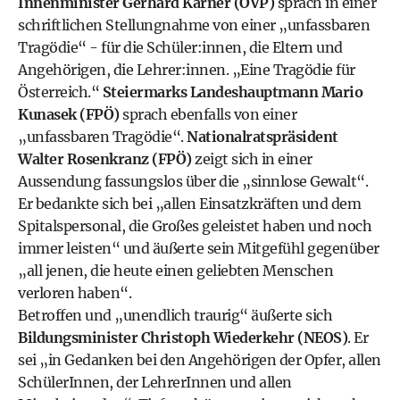
Innenminister Gerhard Karner (ÖVP)
sprach in einer
schriftlichen Stellungnahme von einer „unfassbaren
Tragödie“ - für die Schüler:innen, die Eltern und
Angehörigen, die Lehrer:innen. „Eine Tragödie für
Österreich.“
Steiermarks Landeshauptmann Mario
Kunasek (FPÖ)
sprach ebenfalls von einer
„unfassbaren Tragödie“.
Nationalratspräsident
Walter Rosenkranz (FPÖ)
zeigt sich in einer
Aussendung fassungslos über die „sinnlose Gewalt“.
Er bedankte sich bei „allen Einsatzkräften und dem
Spitalspersonal, die Großes geleistet haben und noch
immer leisten“ und äußerte sein Mitgefühl gegenüber
„all jenen, die heute einen geliebten Menschen
verloren haben“.
Betroffen und „unendlich traurig“ äußerte sich
Bildungsminister Christoph Wiederkehr (NEOS)
. Er
sei „in Gedanken bei den Angehörigen der Opfer, allen
SchülerInnen, der LehrerInnen und allen