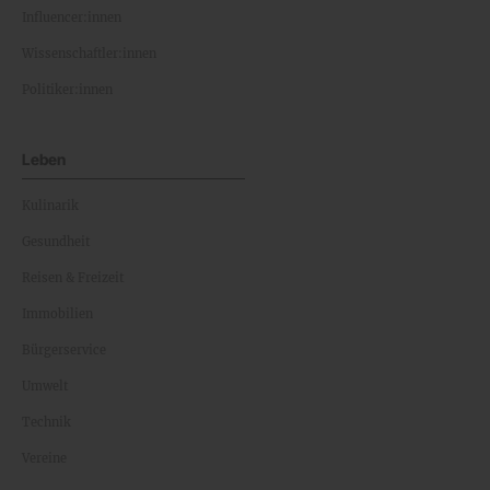
Influencer:innen
Wissenschaftler:innen
Politiker:innen
Leben
Kulinarik
Gesundheit
Reisen & Freizeit
Immobilien
Bürgerservice
Umwelt
Technik
Vereine