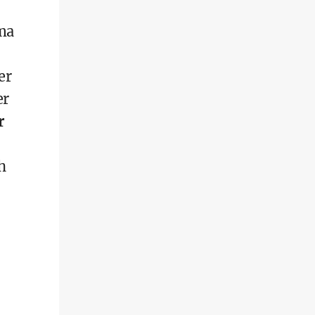
ma
er
er
r
h