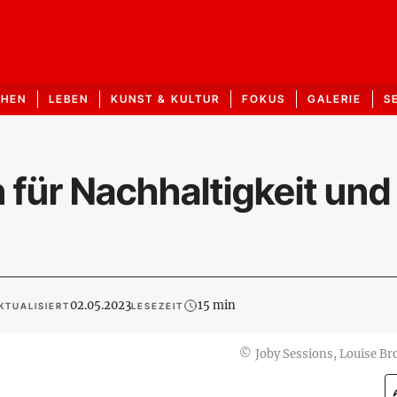
CHEN
LEBEN
KUNST & KULTUR
FOKUS
GALERIE
S
n für Nachhaltigkeit und
02.05.2023
15 min
KTUALISIERT
LESEZEIT
©
Joby Sessions, Louise B