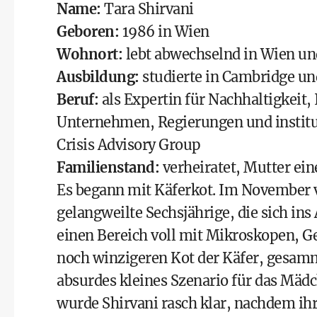
Name:
Tara Shirvani
Geboren:
1986 in Wien
Wohnort:
lebt abwechselnd in Wien u
Ausbildung:
studierte in Cambridge un
Beruf:
als Expertin für Nachhaltigkeit,
Unternehmen, Regierungen und institu
Crisis Advisory Group
Familienstand:
verheiratet, Mutter ein
Es begann mit Käferkot. Im November v
gelangweilte Sechsjährige, die sich ins
einen Bereich voll mit Mikroskopen, G
noch winzigeren Kot der Käfer, gesamm
absurdes kleines Szenario für das Mädch
wurde Shirvani rasch klar, nachdem ih