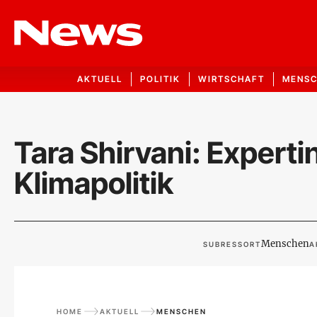
AKTUELL
POLITIK
WIRTSCHAFT
MENS
Tara Shirvani: Experti
Klimapolitik
Menschen
SUBRESSORT
A
HOME
AKTUELL
MENSCHEN