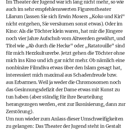
Im
Theater der Jugend
war ich lang nicht mehr, so wie
auch im sehr empfehlenswerten Figurentheater
Lilarum (lassen Sie sich Erwin Mosers „Koko und Kiri“
nicht entgehen, Sie versäumen sonst etwas). Oder im
Kino: Als die Töchter klein waren, hat mir die Jüngere
noch vier Jahre Aufschub vom Altwerden gewährt, und
Titel wie „Ab durch die Hecke“ oder „Ratatouille“ sind
für mich Herzkulturerbe. Jetzt gehen die Töchter ohne
mich ins Kino und ich gar nicht mehr. Ob nämlich eine
nonbinäre Filmdiva etwas über den Islam gesagt hat,
interessiert mich maximal aus Schadenfreude bzw.
aus Erbarmen. Weil ja weder die Chromosomen noch
das Gesinnungsdefizit der Dame etwas mit Kunst zu
tun haben (aber ständig für ihre Beurteilung
herangezogen werden, erst zur Ikonisierung, dann zur
Zerstörung).
Um nun wieder zum Anlass dieser Umschweifigkeiten
zu gelangen: Das Theater der Jugend steht in Gestalt