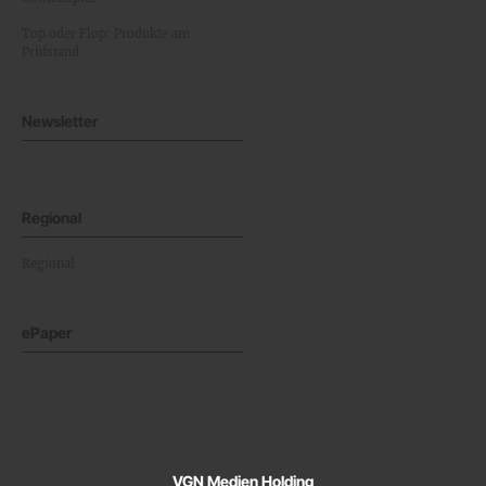
Top oder Flop: Produkte am
Prüfstand
Newsletter
Regional
Regional
ePaper
VGN Medien Holding