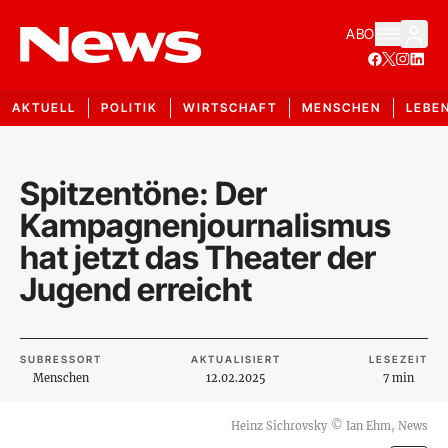
ABO
AKTUELL
POLITIK
WIRTSCHAFT
MENSCHEN
LEBE
Spitzentöne: Der
Kampagnenjournalismus
hat jetzt das Theater der
Jugend erreicht
SUBRESSORT
AKTUALISIERT
LESEZEIT
Menschen
12.02.2025
7 min
Heinz Sichrovsky
©
Ian Ehm, News