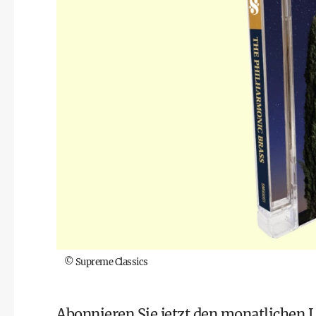
©
Supreme Classics
Abonnieren Sie jetzt den monatlichen
L