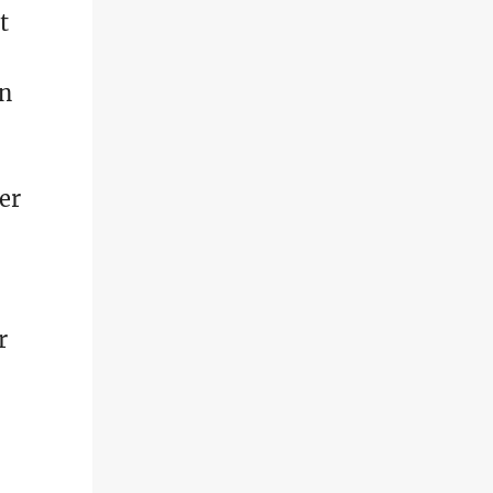
t
on
er
r