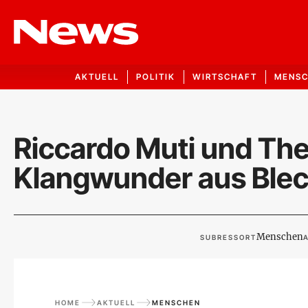
AKTUELL
POLITIK
WIRTSCHAFT
MENS
Riccardo Muti und The
Klangwunder aus Ble
Menschen
SUBRESSORT
A
HOME
AKTUELL
MENSCHEN