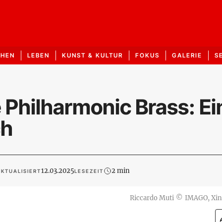
CHEN
LEBEN
KUNST & KULTUR
FOKUS
GALERIE
S
 Philharmonic Brass: Ei
ch
12.03.2025
2 min
KTUALISIERT
LESEZEIT
Riccardo Muti
©
IMAGO, Xi