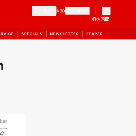
Suche
ABO
MENÜ
ERVICE
SPECIALS
NEWSLETTER
EPAPER
n
nhua