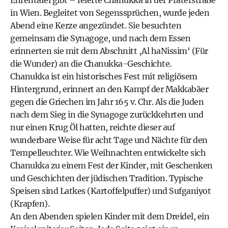
Ehrentafel gibt – feierte Chanukka in der Praterstraße
in Wien. Begleitet von Segenssprüchen, wurde jeden
Abend eine Kerze angezündet. Sie besuchten
gemeinsam die Synagoge, und nach dem Essen
erinnerten sie mit dem Abschnitt ‚Al haNissim‘ (Für
die Wunder) an die Chanukka-Geschichte.
Chanukka ist ein historisches Fest mit religiösem
Hintergrund, erinnert an den Kampf der Makkabäer
gegen die Griechen im Jahr 165 v. Chr. Als die Juden
nach dem Sieg in die Synagoge zurückkehrten und
nur einen Krug Öl hatten, reichte dieser auf
wunderbare Weise für acht Tage und Nächte für den
Tempelleuchter. Wie Weihnachten entwickelte sich
Chanukka zu einem Fest der Kinder, mit Geschenken
und Geschichten der jüdischen Tradition. Typische
Speisen sind Latkes (Kartoffelpuffer) und Sufganiyot
(Krapfen).
An den Abenden spielen Kinder mit dem Dreidel, ein