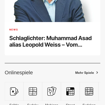
NEWS
Schlaglichter: Muhammad Asad
alias Leopold Weiss – Vom
jüdischen Philosophen zum
Koranübersetzer
Onlinespiele
Mehr Spiele
Solitär
Sudoku
Mahjong
Street
Sudoken
B