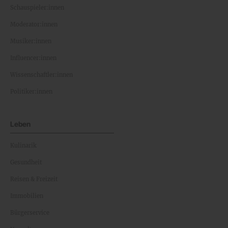
Schauspieler:innen
Moderator:innen
Musiker:innen
Influencer:innen
Wissenschaftler:innen
Politiker:innen
Leben
Kulinarik
Gesundheit
Reisen & Freizeit
Immobilien
Bürgerservice