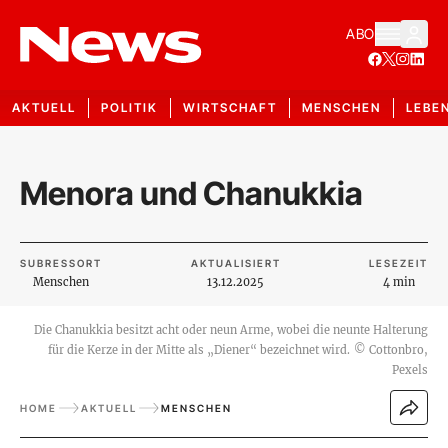
ABO
AKTUELL
POLITIK
WIRTSCHAFT
MENSCHEN
LEBE
Menora und Chanukkia
SUBRESSORT
AKTUALISIERT
LESEZEIT
Menschen
13.12.2025
4 min
Die Chanukkia besitzt acht oder neun Arme, wobei die neunte Halterung
für die Kerze in der Mitte als „Diener“ bezeichnet wird.
©
Cottonbro,
Pexels
HOME
AKTUELL
MENSCHEN