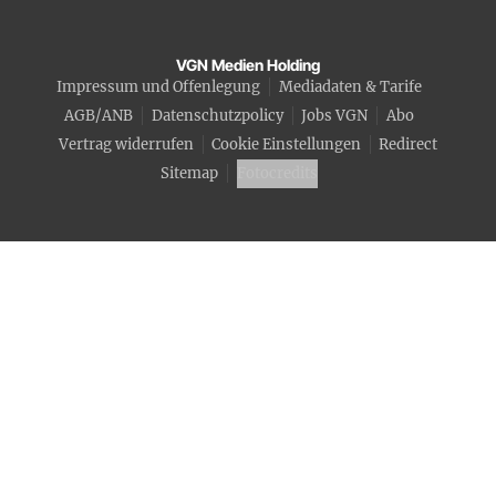
VGN Medien Holding
Impressum und Offenlegung
Mediadaten & Tarife
AGB/ANB
Datenschutzpolicy
Jobs VGN
Abo
Vertrag widerrufen
Cookie Einstellungen
Redirect
Sitemap
Fotocredits