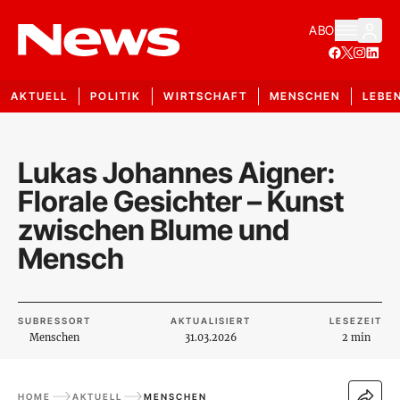
ABO
AKTUELL
POLITIK
WIRTSCHAFT
MENSCHEN
LEBE
Lukas Johannes Aigner:
Florale Gesichter – Kunst
zwischen Blume und
Mensch
SUBRESSORT
AKTUALISIERT
LESEZEIT
Menschen
31.03.2026
2 min
HOME
AKTUELL
MENSCHEN