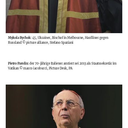
Mykola Bychok
: 45, Ukrainer, Bischof in Melbourne, Hardliner gegen
Russland
©
picture alliance, Stefano Spaziani
Pietro Parolin
: der 70-jährige Italiener amtiert sei 2013 als Staatssekretär im
Vatikan
©
marco iacobucci, Picture Desk, PA