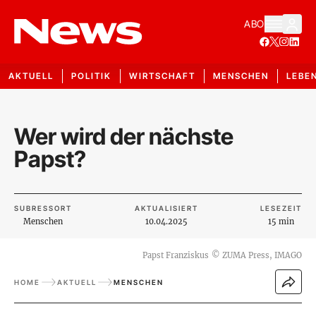
ABO
AKTUELL
POLITIK
WIRTSCHAFT
MENSCHEN
LEBE
Wer wird der nächste
Papst?
SUBRESSORT
AKTUALISIERT
LESEZEIT
Menschen
10.04.2025
15 min
Papst Franziskus
©
ZUMA Press, IMAGO
HOME
AKTUELL
MENSCHEN