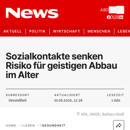
ABO
AKTUELL
POLITIK
WIRTSCHAFT
MENSCHEN
LEBE
Sozialkontakte senken
Risiko für geistigen Abbau
im Alter
SUBRESSORT
AKTUALISIERT
LESEZEIT
Gesundheit
01.06.2026, 12:28
1 min
©
APA, GINDL, Barbara Gindl
HOME
LEBEN
GESUNDHEIT