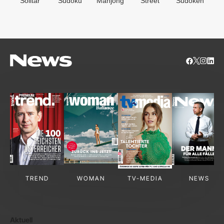
Solitär
Sudoku
Mahjong
Street
Sudoken
B
S
TREND
WOMAN
TV-MEDIA
NEWS
Aktuell