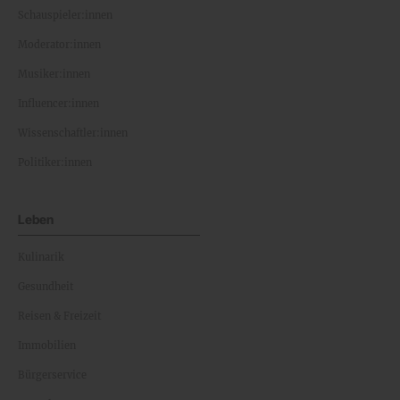
Schauspieler:innen
Moderator:innen
Musiker:innen
Influencer:innen
Wissenschaftler:innen
Politiker:innen
Leben
Kulinarik
Gesundheit
Reisen & Freizeit
Immobilien
Bürgerservice