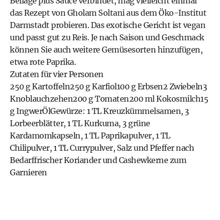
Beilage plus Sauce verbindet, mag vielleicht einmal
das
Rezept
von Gholam Soltani aus dem Öko-Institut
Darmstadt probieren. Das exotische Gericht ist vegan
und passt gut zu Reis. Je nach Saison und Geschmack
können Sie auch weitere Gemüsesorten hinzufügen,
etwa rote Paprika.
Zutaten für vier Personen
250 g Kartoffeln250 g Karfiol100 g Erbsen2 Zwiebeln3
Knoblauchzehen200 g Tomaten200 ml Kokosmilch15
g IngwerÖlGewürze: 1 TL Kreuzkümmelsamen, 3
Lorbeerblätter, 1 TL Kurkuma, 3 grüne
Kardamomkapseln, 1 TL Paprikapulver, 1 TL
Chilipulver, 1 TL Currypulver, Salz und Pfeffer nach
Bedarffrischer Koriander und Cashewkerne zum
Garnieren