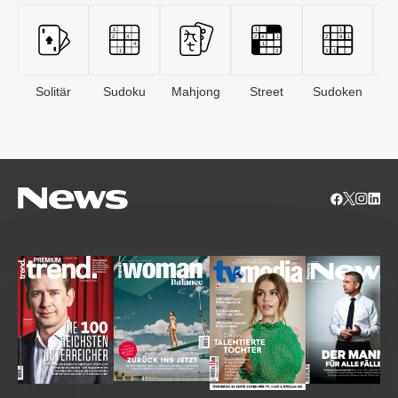
Solitär
Sudoku
Mahjong
Street
Sudoken
B
S