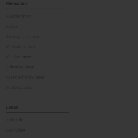
Menschen
Künstler:innen
Royals
Schauspieler:innen
Moderator:innen
Musiker:innen
Influencer:innen
Wissenschaftler:innen
Politiker:innen
Leben
Kulinarik
Gesundheit