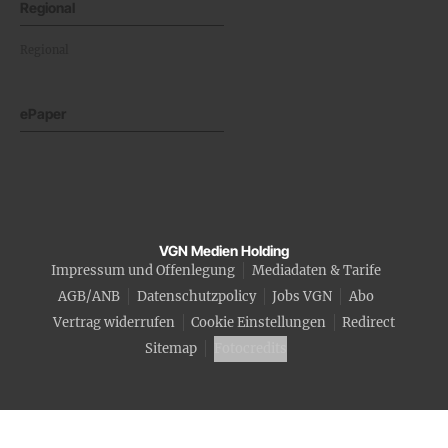
Regional
Regional
ePaper
VGN Medien Holding
Impressum und Offenlegung
Mediadaten & Tarife
AGB/ANB
Datenschutzpolicy
Jobs VGN
Abo
Vertrag widerrufen
Cookie Einstellungen
Redirect
Sitemap
Fotocredits