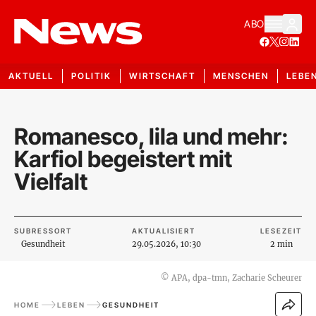
ABO
AKTUELL
POLITIK
WIRTSCHAFT
MENSCHEN
LEBE
Romanesco, lila und mehr:
Karfiol begeistert mit
Vielfalt
SUBRESSORT
AKTUALISIERT
LESEZEIT
Gesundheit
29.05.2026, 10:30
2 min
©
APA, dpa-tmn, Zacharie Scheurer
HOME
LEBEN
GESUNDHEIT