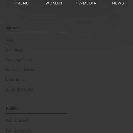
TREND
WOMAN
TV-MEDIA
NEWS
Aktuell
News
Kolumnen
Corporate News
Events der Woche
Leute Bilder
Bilder des Tages
Politik
Politik Inland
Politik Ausland