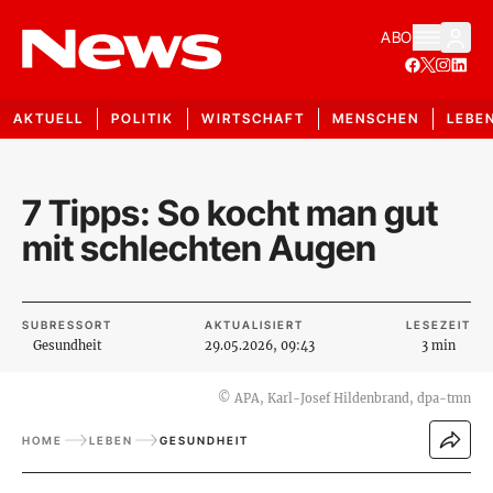
ABO
AKTUELL
POLITIK
WIRTSCHAFT
MENSCHEN
LEBE
7 Tipps: So kocht man gut
mit schlechten Augen
SUBRESSORT
AKTUALISIERT
LESEZEIT
Gesundheit
29.05.2026, 09:43
3 min
©
APA, Karl-Josef Hildenbrand, dpa-tmn
HOME
LEBEN
GESUNDHEIT