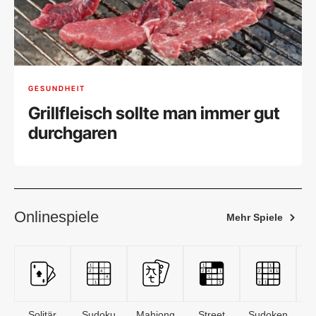
GESUNDHEIT
Grillfleisch sollte man immer gut
durchgaren
Onlinespiele
Mehr Spiele
Solitär
Sudoku
Mahjong
Street
Sudoken
B