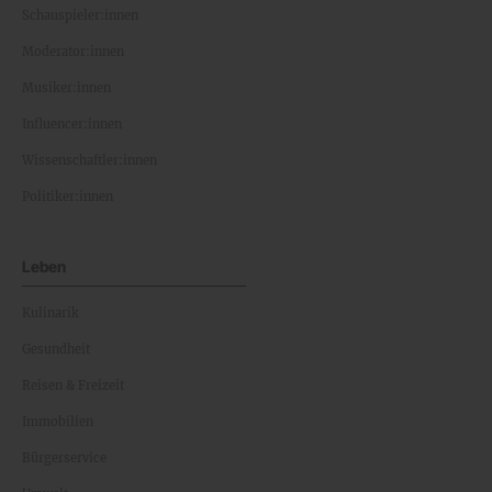
Schauspieler:innen
Moderator:innen
Musiker:innen
Influencer:innen
Wissenschaftler:innen
Politiker:innen
Leben
Kulinarik
Gesundheit
Reisen & Freizeit
Immobilien
Bürgerservice