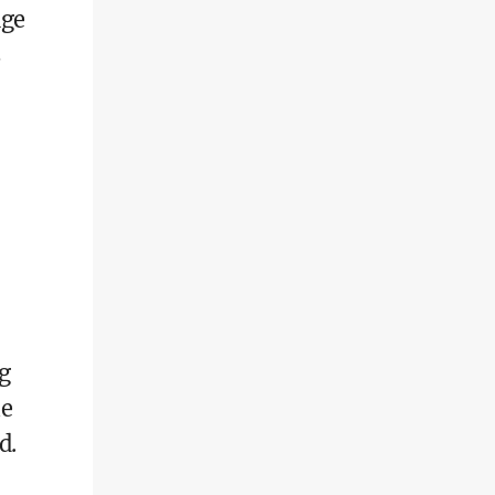
nge
s
,
g
ie
d.