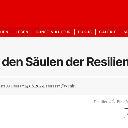
CHEN
LEBEN
KUNST & KULTUR
FOKUS
GALERIE
S
 den Säulen der Resilie
14.06.2023
7 min
AKTUALISIERT
LESEZEIT
Resilienz
©
Elke 