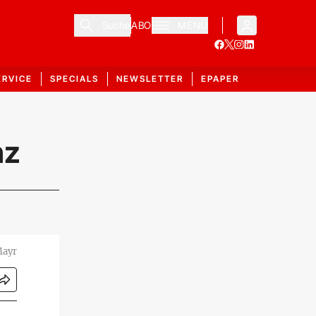
Suche
ABO
MENÜ
ERVICE
SPECIALS
NEWSLETTER
EPAPER
nz
Mayr