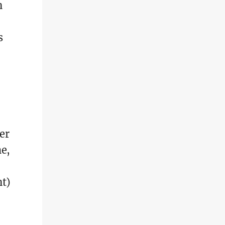
n
s
er
e,
nt)