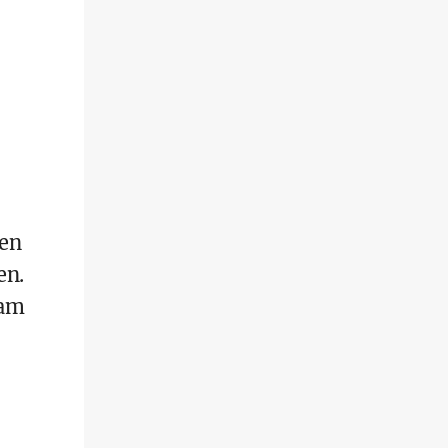
en
en.
 am