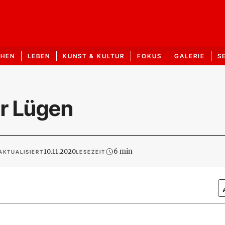
CHEN
LEBEN
KUNST & KULTUR
FOKUS
GALERIE
S
er Lügen
10.11.2020
6 min
AKTUALISIERT
LESEZEIT