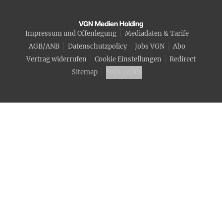
VGN Medien Holding
Impressum und Offenlegung
Mediadaten & Tarife
AGB/ANB
Datenschutzpolicy
Jobs VGN
Abo
Vertrag widerrufen
Cookie Einstellungen
Redirect
Sitemap
Fotocredits