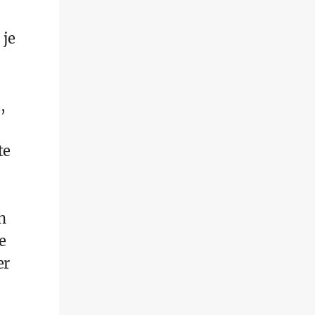
 je
,
te
h
e
er