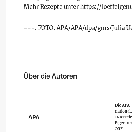
Mehr Rezepte unter
https://loeffelgen
---: FOTO: APA/APA/dpa/gms/Julia Ue
Über die Autoren
Die APA –
national
APA
Österreic
Eigentum
ORF.