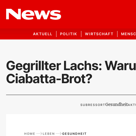
AKTUELL
POLITIK
WIRTSCHAFT
MENS
Gegrillter Lachs: War
Ciabatta-Brot?
Gesundheit
SUBRESSORT
AKT
HOME
LEBEN
GESUNDHEIT