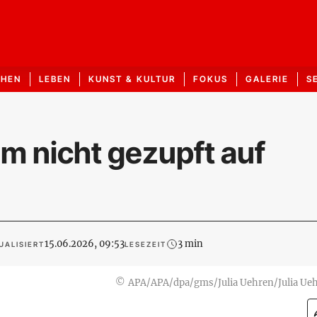
CHEN
LEBEN
KUNST & KULTUR
FOKUS
GALERIE
S
um nicht gezupft auf
15.06.2026, 09:53
3 min
UALISIERT
LESEZEIT
©
APA/APA/dpa/gms/Julia Uehren/Julia Ue