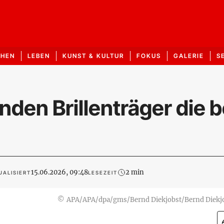
CHEN
LEBEN
KUNST & KULTUR
FOKUS
GALERIE
S
nden Brillenträger die 
15.06.2026, 09:48
2 min
UALISIERT
LESEZEIT
©
APA/APA/dpa/gms/Bernd Diekjobst/Bernd Diekj