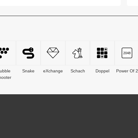
Sp...
ubble
Snake
eXchange
Schach
Doppel
Power Of 2
hooter