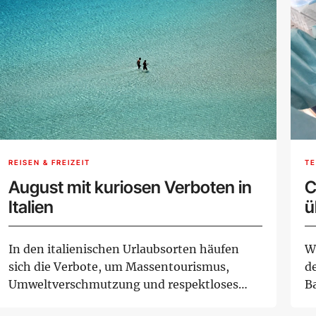
REISEN & FREIZEIT
TE
August mit kuriosen Verboten in
C
Italien
ü
In den italienischen Urlaubsorten häufen
W
sich die Verbote, um Massentourismus,
d
Umweltverschmutzung und respektloses
B
Verhalten einz...
bi