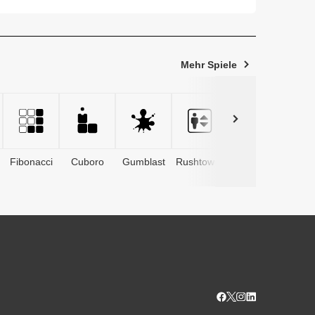
Mehr Spiele
Fibonacci
Cuboro
Gumblast
Rushtower
Advents­
kalender