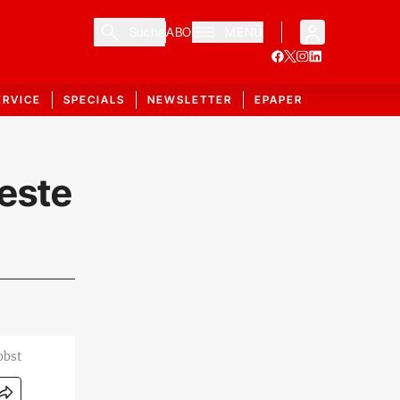
Suche
ABO
MENÜ
ERVICE
SPECIALS
NEWSLETTER
EPAPER
beste
obst