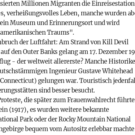
ierten Millionen Migranten die Einreisestation
ues, verheißungsvolles Leben, manche wurden ab
ein Museum und Erinnerungsort und wird
s amerikanischen Traums".
hbruch der Luftfahrt: Am Strand von Kill Devil
k auf den Outer Banks gelang am 17. Dezember 1
lug - der weltweit allererste? Manche Historike
 deutschstämmigen Ingenieur Gustave Whitehead
(Connecticut) gelungen war. Touristisch jedenfal
erungsstätten
sind besser besucht.
Proteste, die später zum Frauenwahlrecht führte
 ein (1917), es wurden weitere bekannte
tional Park oder der Rocky Mountain National
chgebirge bequem vom Autositz erlebbar machte