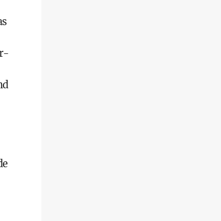
as
r-
nd
de