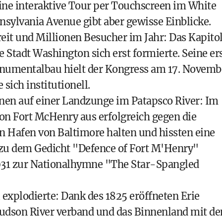
ine interaktive Tour per Touchscreen im
White
nsylvania Avenue gibt aber gewisse Einblicke.
reit und Millionen Besucher im Jahr: Das
Kapito
ge Stadt Washington sich erst formierte. Seine er
onumentalbau hielt der Kongress am 17. Novemb
 sich institutionell.
ionen auf einer Landzunge im Patapsco River: Im
von
Fort McHenry
aus erfolgreich gegen die
n Hafen von Baltimore halten und hissten eine
y zu dem Gedicht "Defence of Fort M'Henry"
1931 zur Nationalhymne "The Star-Spangled
 explodierte: Dank des 1825 eröffneten
Erie
Hudson River verband und das Binnenland mit d