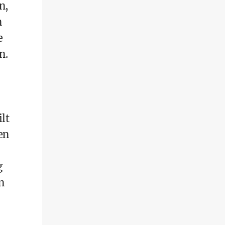
n,
n
e
n.
lt
en
g
n