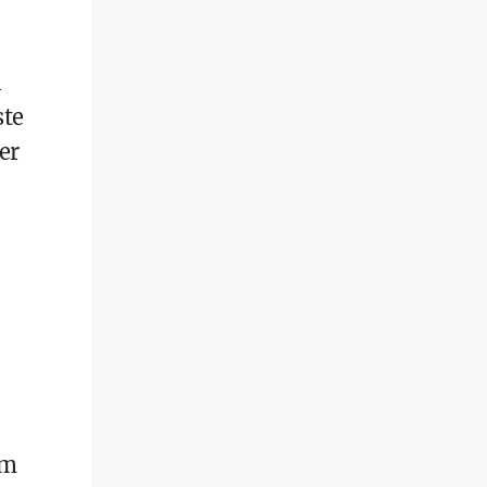
l
ste
er
em