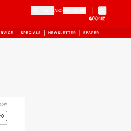
Suche
ABO
MENÜ
ERVICE
SPECIALS
NEWSLETTER
EPAPER
lnow