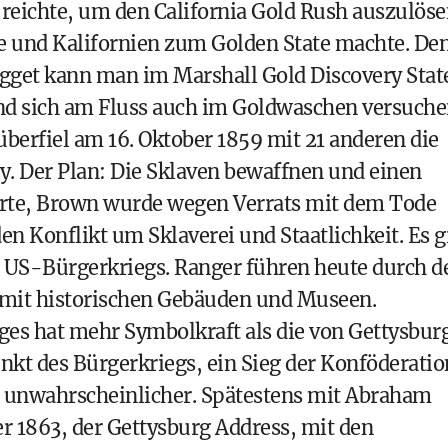
 reichte, um den California Gold Rush auszulöse
e und Kalifornien zum Golden State machte. De
gget kann man im Marshall Gold Discovery Stat
nd sich am Fluss auch im Goldwaschen versuche
überfiel am 16. Oktober 1859 mit 21 anderen die
y
. Der Plan: Die Sklaven bewaffnen und einen
terte, Brown wurde wegen Verrats mit dem Tode
den Konflikt um Sklaverei und Staatlichkeit. Es gi
es US-Bürgerkriegs. Ranger führen heute durch d
k mit historischen Gebäuden und Museen.
ges hat mehr Symbolkraft als die von Gettysbur
epunkt des Bürgerkriegs, ein Sieg der Konföderatio
 unwahrscheinlicher. Spätestens mit Abraham
 1863, der Gettysburg Address, mit den