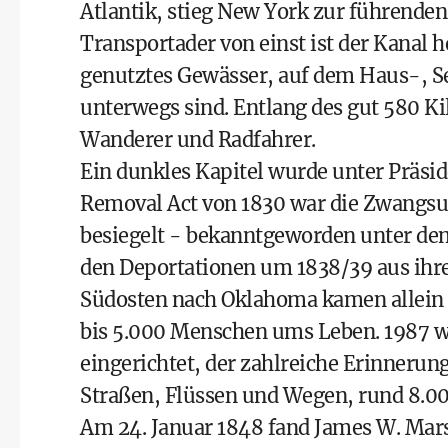
Atlantik, stieg New York zur führende
Transportader von einst ist der Kanal h
genutztes Gewässer, auf dem Haus-, S
unterwegs sind. Entlang des gut 580 Kil
Wanderer und Radfahrer.
Ein dunkles Kapitel wurde unter Präsi
Removal Act von 1830 war die Zwangs
besiegelt - bekanntgeworden unter dem 
den Deportationen um 1838/39 aus ihr
Südosten nach Oklahoma kamen allein 
bis 5.000 Menschen ums Leben. 1987 
eingerichtet, der zahlreiche Erinnerun
Straßen, Flüssen und Wegen, rund 8.00
Am 24. Januar 1848 fand James W. Mars