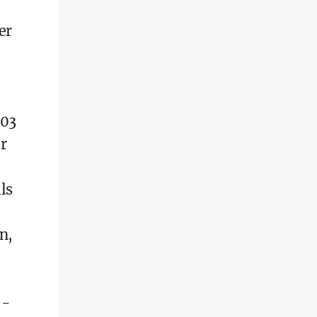
er
903
r
ls
n,
 -