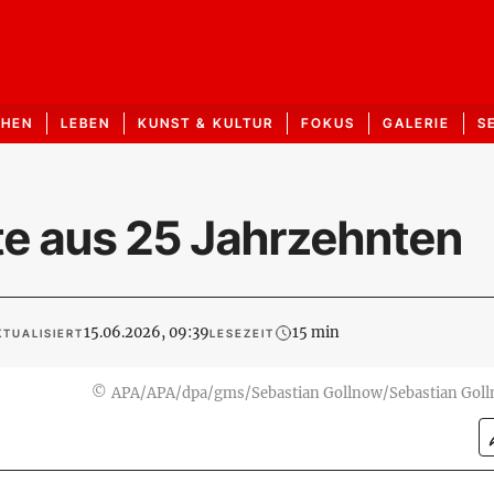
CHEN
LEBEN
KUNST & KULTUR
FOKUS
GALERIE
S
te aus 25 Jahrzehnten
15.06.2026, 09:39
15 min
KTUALISIERT
LESEZEIT
©
APA/APA/dpa/gms/Sebastian Gollnow/Sebastian Gol