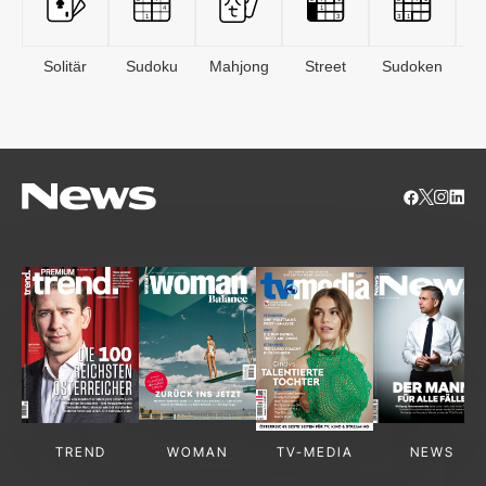
Solitär
Sudoku
Mahjong
Street
Sudoken
B
S
TREND
WOMAN
TV-MEDIA
NEWS