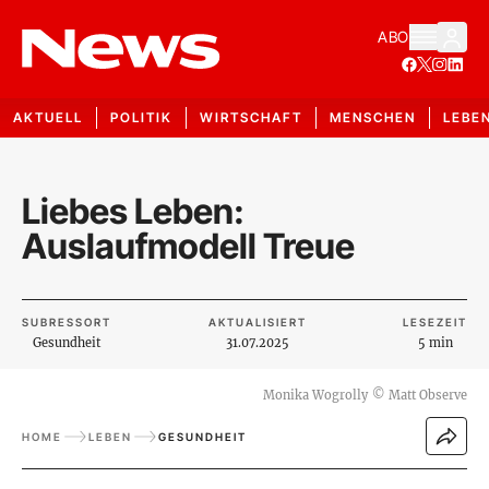
ABO
AKTUELL
POLITIK
WIRTSCHAFT
MENSCHEN
LEBE
Liebes Leben:
Auslaufmodell Treue
SUBRESSORT
AKTUALISIERT
LESEZEIT
Gesundheit
31.07.2025
5 min
Monika Wogrolly
©
Matt Observe
HOME
LEBEN
GESUNDHEIT