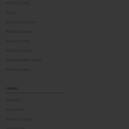
Künstler:innen
Royals
Schauspieler:innen
Moderator:innen
Musiker:innen
Influencer:innen
Wissenschaftler:innen
Politiker:innen
Leben
Kulinarik
Gesundheit
Reisen & Freizeit
Immobilien