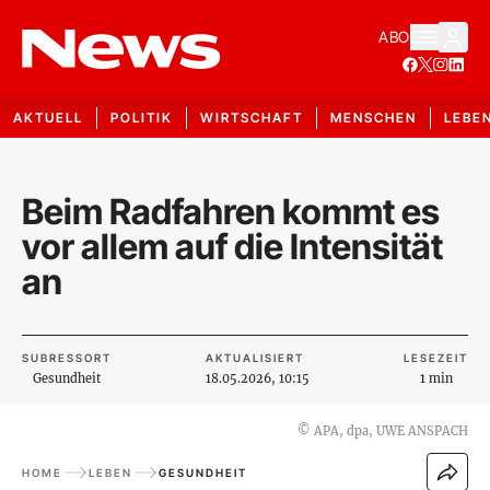
ABO
AKTUELL
POLITIK
WIRTSCHAFT
MENSCHEN
LEBE
Beim Radfahren kommt es
vor allem auf die Intensität
an
SUBRESSORT
AKTUALISIERT
LESEZEIT
Gesundheit
18.05.2026, 10:15
1 min
©
APA, dpa, UWE ANSPACH
HOME
LEBEN
GESUNDHEIT