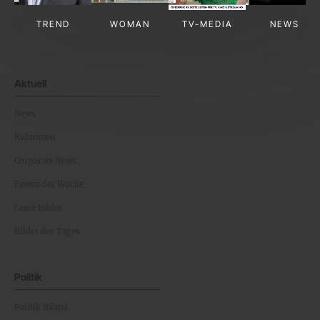
TREND
WOMAN
TV-MEDIA
NEWS
Aktuell
News
Kolumnen
Corporate News
Events der Woche
Leute Bilder
Bilder des Tages
Politik
Politik Inland