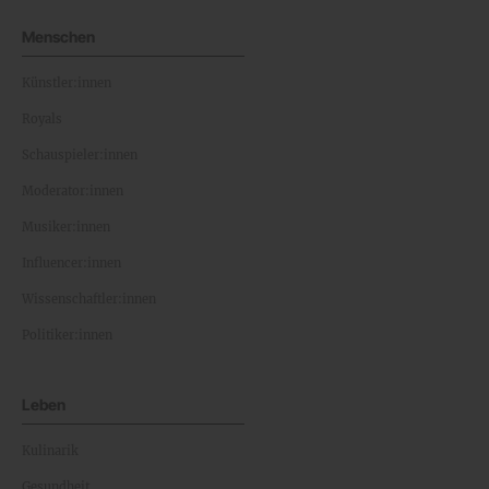
Menschen
Künstler:innen
Royals
Schauspieler:innen
Moderator:innen
Musiker:innen
Influencer:innen
Wissenschaftler:innen
Politiker:innen
Leben
Kulinarik
Gesundheit