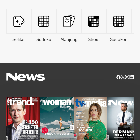
Solitär
Sudoku
Mahjong
Street
Sudoken
B
S