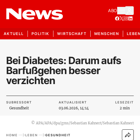
ABO
AKTUELL
POLITIK
WIRTSCHAFT
MENSCHEN
LEBE
Bei Diabetes: Darum aufs
Barfußgehen besser
verzichten
SUBRESSORT
AKTUALISIERT
LESEZEIT
Gesundheit
03.06.2026, 14:14
2 min
©
APA/APA/dpa/gms/Sebastian Kahnert/Sebastian Kahnert
HOME
LEBEN
GESUNDHEIT