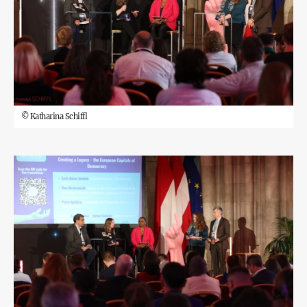
©
Katharina Schiffl