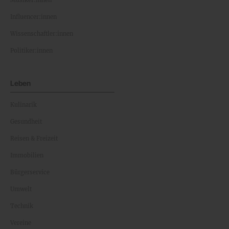
Influencer:innen
Wissenschaftler:innen
Politiker:innen
Leben
Kulinarik
Gesundheit
Reisen & Freizeit
Immobilien
Bürgerservice
Umwelt
Technik
Vereine