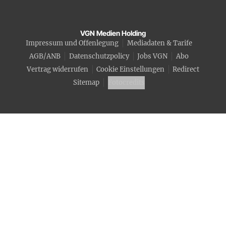
VGN Medien Holding
Impressum und Offenlegung
Mediadaten & Tarife
AGB/ANB
Datenschutzpolicy
Jobs VGN
Abo
Vertrag widerrufen
Cookie Einstellungen
Redirect
Sitemap
Fotocredits