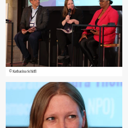
©
Katharina Schiffl