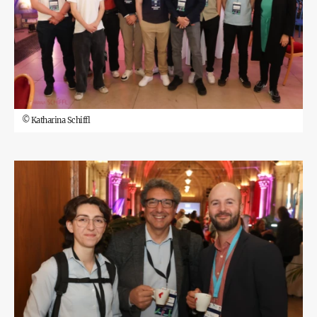
©
Katharina Schiffl