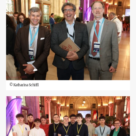
©
Katharina Schiffl