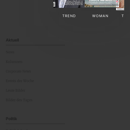
TREND
WOMAN
TV-
Aktuell
News
Kolumnen
Corporate News
Events der Woche
Leute Bilder
Bilder des Tages
Politik