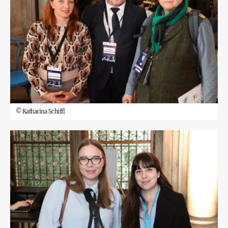
©
Katharina Schiffl