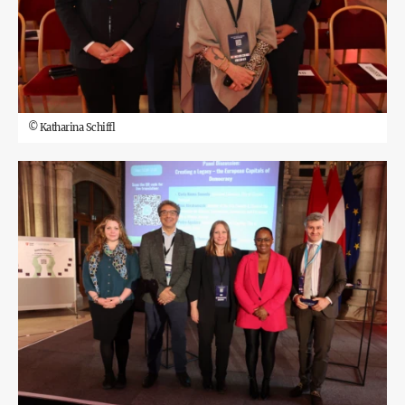
©
Katharina Schiffl