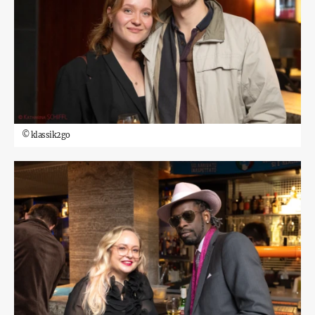
©
klassik2go