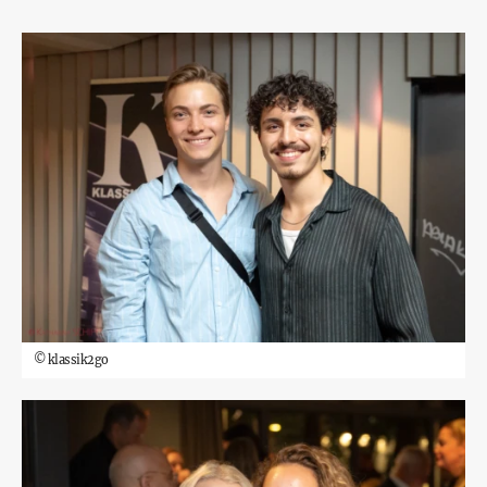
©
klassik2go