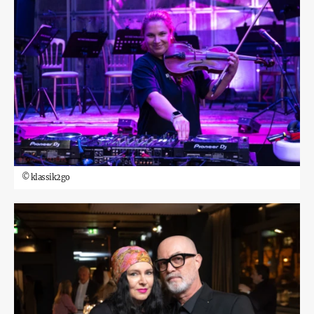
©
klassik2go