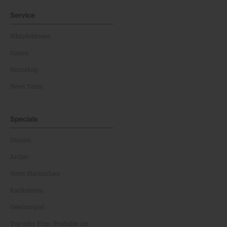
Service
Whistleblower
Games
Horoskop
News Team
Specials
Dossier
Archiv
News Masterclass
Karikaturen
Gewinnspiel
Top oder Flop: Produkte am