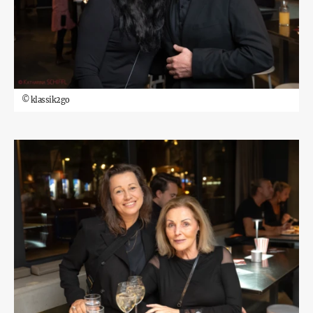
©
klassik2go