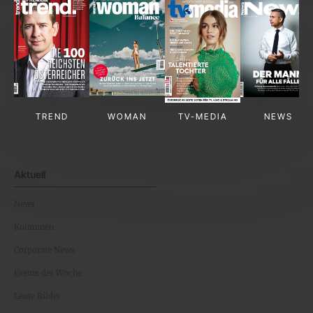
TREND
WOMAN
TV-MEDIA
NEWS
Aktuell
News
Kolumnen
Corporate News
Events der Woche
Leute Bilder