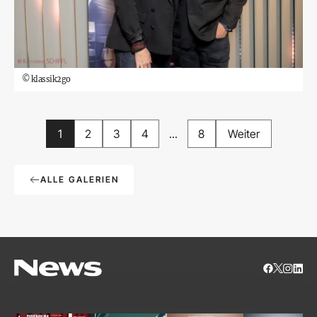
©
klassik2go
1
2
3
4
...
8
Weiter
ALLE GALERIEN