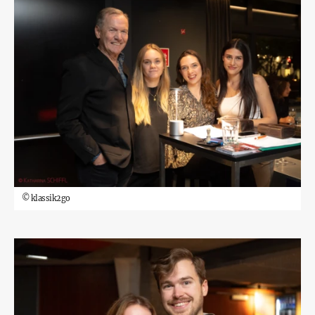
©
klassik2go