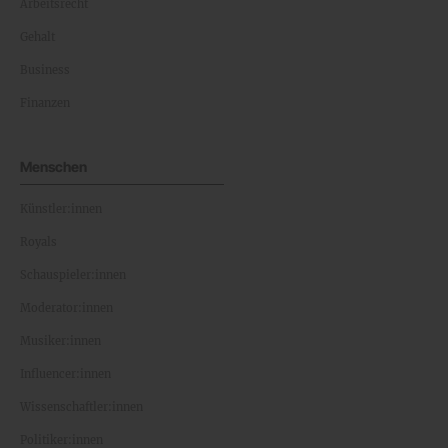
Arbeitsrecht
Gehalt
Business
Finanzen
Menschen
Künstler:innen
Royals
Schauspieler:innen
Moderator:innen
Musiker:innen
Influencer:innen
Wissenschaftler:innen
Politiker:innen