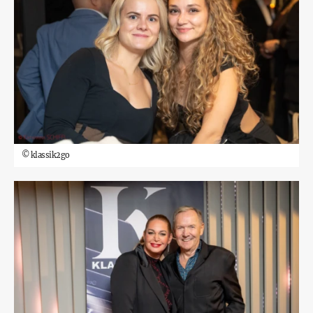
©
klassik2go