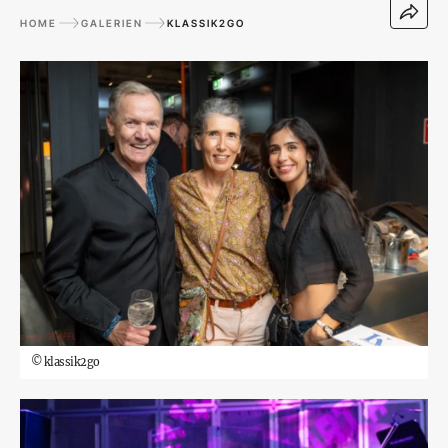
HOME
GALERIEN
KLASSIK2GO
©
klassik2go