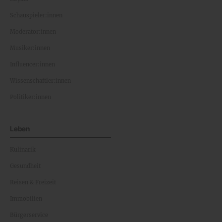
Schauspieler:innen
Moderator:innen
Musiker:innen
Influencer:innen
Wissenschaftler:innen
Politiker:innen
Leben
Kulinarik
Gesundheit
Reisen & Freizeit
Immobilien
Bürgerservice