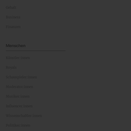
Gehalt
Business
Finanzen
Menschen
Künstler:innen
Royals
Schauspieler:innen
Moderator:innen
Musiker:innen
Influencer:innen
Wissenschaftler:innen
Politiker:innen