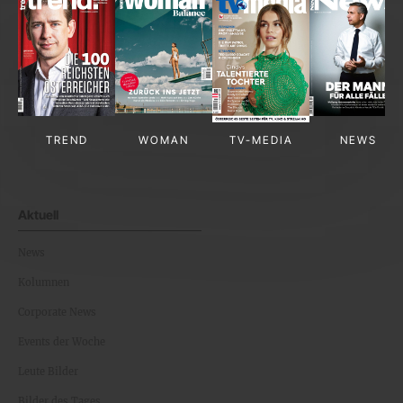
TREND
WOMAN
TV-MEDIA
NEWS
Aktuell
News
Kolumnen
Corporate News
Events der Woche
Leute Bilder
Bilder des Tages