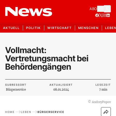
ABO
AKTUELL
POLITIK
WIRTSCHAFT
MENSCHEN
LEBE
Vollmacht:
Vertretungsmacht bei
Behördengängen
SUBRESSORT
AKTUALISIERT
LESEZEIT
Bürgerservice
08.01.2024
7 min
©
AndreyPopov
HOME
LEBEN
BÜRGERSERVICE