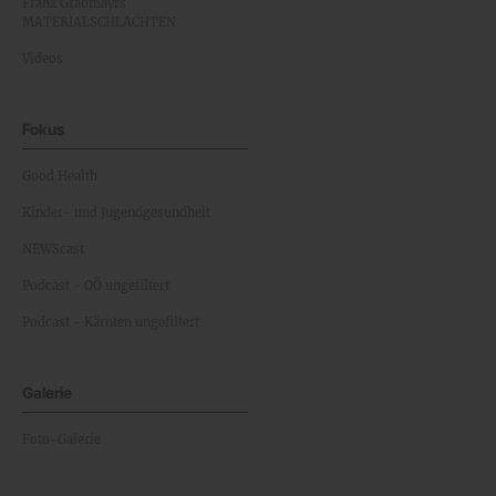
Franz Grabmayrs
MATERIALSCHLACHTEN
Videos
Fokus
Good Health
Kinder- und Jugendgesundheit
NEWScast
Podcast - OÖ ungefiltert
Podcast - Kärnten ungefiltert
Galerie
Foto-Galerie