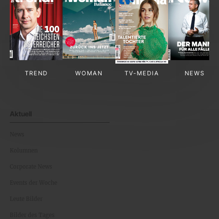
TREND
WOMAN
TV-MEDIA
NEWS
Aktuell
News
Kolumnen
Corporate News
Events der Woche
Leute Bilder
Bilder des Tages