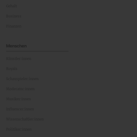
Gehalt
Business
Finanzen
Menschen
Künstler:innen
Royals
Schauspieler:innen
Moderator:innen
Musiker:innen
Influencer:innen
Wissenschaftler:innen
Politiker:innen