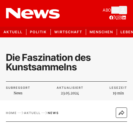
ABO
AKTUELL
POLITIK
WIRTSCHAFT
MENSCHEN
LEBE
Die Faszination des
Kunstsammelns
SUBRESSORT
AKTUALISIERT
LESEZEIT
News
23.05.2024
19 min
HOME
AKTUELL
NEWS