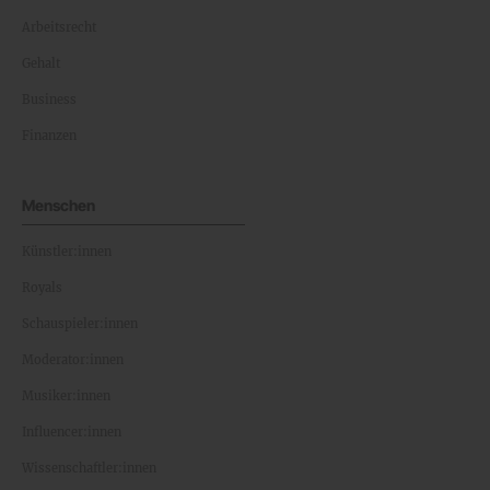
Arbeitsrecht
Gehalt
Business
Finanzen
Menschen
Künstler:innen
Royals
Schauspieler:innen
Moderator:innen
Musiker:innen
Influencer:innen
Wissenschaftler:innen