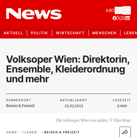
ABO
AKTUELL
POLITIK
WIRTSCHAFT
MENSCHEN
LEBE
Volksoper Wien: Direktorin,
Ensemble, Kleiderordnung
und mehr
SUBRESSORT
AKTUALISIERT
LESEZEIT
Reisen & Freizeit
25.03.2023
9 min
Die Volksoper Wien von außen.
©
Elke Mayr
HOME
LEBEN
REISEN & FREIZEIT