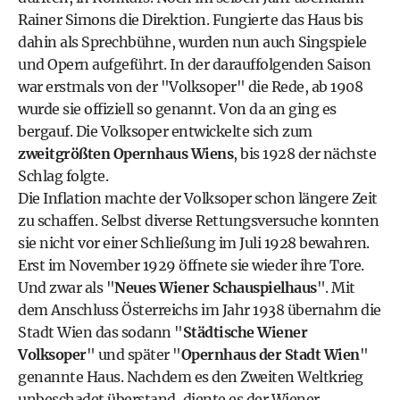
Rainer Simons die Direktion. Fungierte das Haus bis
dahin als Sprechbühne, wurden nun auch Singspiele
und Opern aufgeführt. In der darauffolgenden Saison
war erstmals von der "Volksoper" die Rede, ab 1908
wurde sie offiziell so genannt. Von da an ging es
bergauf. Die Volksoper entwickelte sich zum
zweitgrößten Opernhaus Wiens
, bis 1928 der nächste
Schlag folgte.
Die Inflation machte der Volksoper schon längere Zeit
zu schaffen. Selbst diverse Rettungsversuche konnten
sie nicht vor einer Schließung im Juli 1928 bewahren.
Erst im November 1929 öffnete sie wieder ihre Tore.
Und zwar als "
Neues Wiener Schauspielhaus
". Mit
dem Anschluss Österreichs im Jahr 1938 übernahm die
Stadt Wien das sodann "
Städtische Wiener
Volksoper
" und später "
Opernhaus der Stadt Wien
"
genannte Haus. Nachdem es den Zweiten Weltkrieg
unbeschadet überstand, diente es der
Wiener