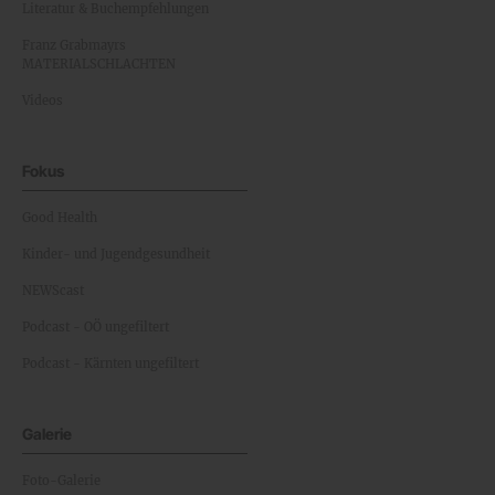
Literatur & Buchempfehlungen
Franz Grabmayrs
MATERIALSCHLACHTEN
Videos
Fokus
Good Health
Kinder- und Jugendgesundheit
NEWScast
Podcast - OÖ ungefiltert
Podcast - Kärnten ungefiltert
Galerie
Foto-Galerie