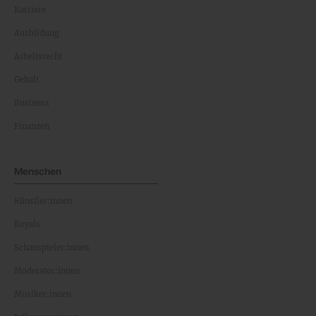
Karriere
Ausbildung
Arbeitsrecht
Gehalt
Business
Finanzen
Menschen
Künstler:innen
Royals
Schauspieler:innen
Moderator:innen
Musiker:innen