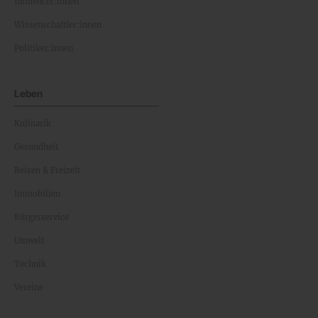
Influencer:innen
Wissenschaftler:innen
Politiker:innen
Leben
Kulinarik
Gesundheit
Reisen & Freizeit
Immobilien
Bürgerservice
Umwelt
Technik
Vereine