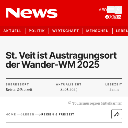
ABO
AKTUELL
POLITIK
WIRTSCHAFT
MENSCHEN
LEBE
St. Veit ist Austragungsort
der Wander-WM 2025
SUBRESSORT
AKTUALISIERT
LESEZEIT
Reisen & Freizeit
21.08.2025
2 min
©
Tourismusregion Mittelkärnten
HOME
LEBEN
REISEN & FREIZEIT